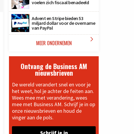
voelen zich fiscaal benadeeld
Advent en Stripe bieden 53
miljard dollar voor de overname
van PayPal

MEER ONDERNEMEN
Ontvang de Business AM
nieuwsbrieven
De wereld verandert snel en voor je
het weet, hol je achter de feiten aan.
Wees mee met verandering, wees
mee met Business AM. Schrijf je in op
onze nieuwsbrieven en houd de
vinger aan de pols.
Schrijf je in