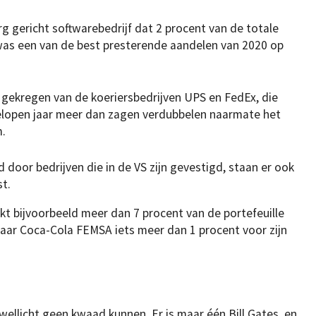
 gericht softwarebedrijf dat 2 procent van de totale
 was een van de best presterende aandelen van 2020 op
s gekregen van de koeriersbedrijven UPS en FedEx, die
elopen jaar meer dan zagen verdubbelen naarmate het
m.
oor bedrijven die in de VS zijn gevestigd, staan er ook
st.
t bijvoorbeeld meer dan 7 procent van de portefeuille
elaar Coca-Cola FEMSA iets meer dan 1 procent voor zijn
ellicht geen kwaad kunnen. Er is maar één Bill Gates, en