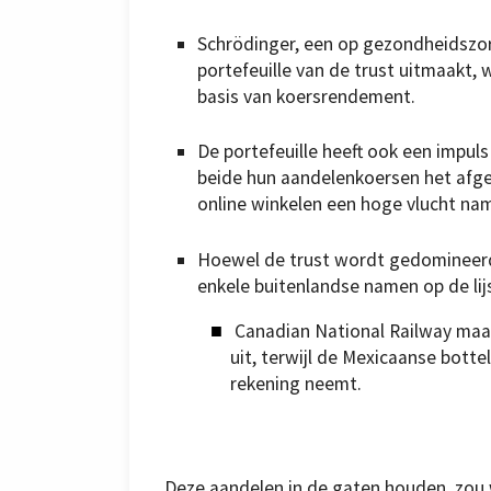
Schrödinger, een op gezondheidszorg
portefeuille van de trust uitmaakt,
basis van koersrendement.
De portefeuille heeft ook een impul
beide hun aandelenkoersen het afg
online winkelen een hoge vlucht na
Hoewel de trust wordt gedomineerd d
enkele buitenlandse namen op de lij
Canadian National Railway maak
uit, terwijl de Mexicaanse bott
rekening neemt.
Deze aandelen in de gaten houden, zou w