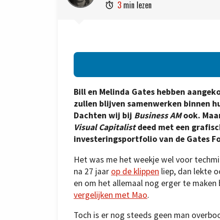
3
min lezen

Bill en Melinda Gates hebben aangek
zullen blijven samenwerken binnen hu
Dachten wij bij
Business AM
ook. Maar
Visual Capitalist
deed met een grafisch
investeringsportfolio van de Gates F
Het was me het weekje wel voor techmilja
na 27 jaar
op de klippen
liep, dan lekte 
en om het allemaal nog erger te maken 
vergelijken met Mao
.
Toch is er nog steeds geen man overboord