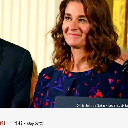
Bill & Melinda Gates – bron: isopix.b
021
om
14:47
•
May 2021