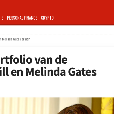
IE
PERSONAL FINANCE
CRYPTO
 en Melinda Gates eruit?
rtfolio van de
ill en Melinda Gates