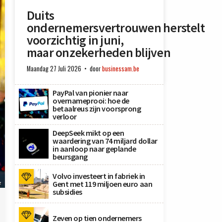
Duits
ondernemersvertrouwen herstelt
voorzichtig in juni,
maar onzekerheden blijven
Maandag 27 Juli 2026
door
businessam.be
PayPal van pionier naar
overnameprooi: hoe de
betaalreus zijn voorsprong
verloor
DeepSeek mikt op een
waardering van 74 miljard dollar
in aanloop naar geplande
beursgang
Volvo investeert in fabriek in
e
Gent met 119 miljoen euro aan
subsidies
Zeven op tien ondernemers