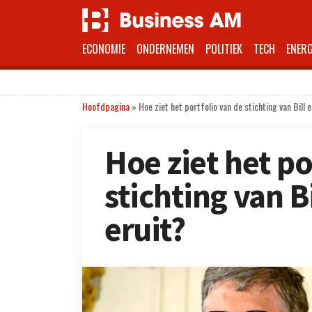
ECONOMIE
ONDERNEMEN
POLITIEK
TECH
ENERG
Hoofdpagina
»
Hoe ziet het portfolio van de stichting van Bill
Hoe ziet het po
stichting van B
eruit?