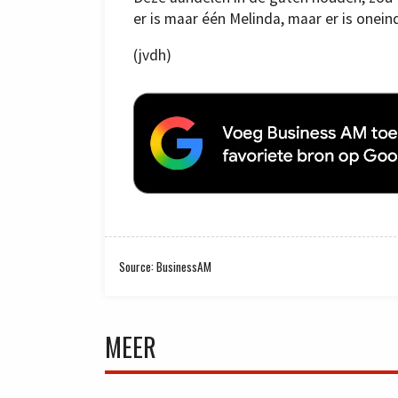
er is maar één Melinda, maar er is onei
(jvdh)
Source: BusinessAM
MEER