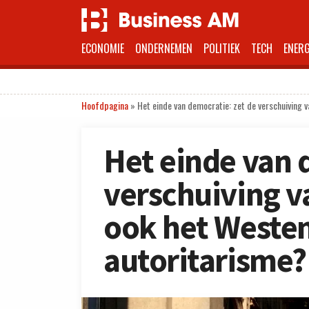
ECONOMIE
ONDERNEMEN
POLITIEK
TECH
ENERG
Hoofdpagina
»
Het einde van democratie: zet de verschuiving 
Het einde van 
verschuiving v
ook het Westen
autoritarisme?