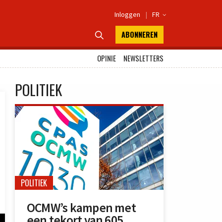
Inloggen
|
FR

ABONNEREN

OPINIE
NEWSLETTERS
POLITIEK
POLITIEK
OCMW’s kampen met
een tekort van 605