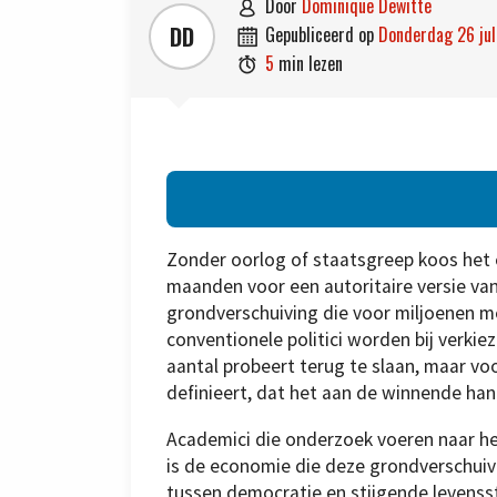
door
Dominique Dewitte

DD
gepubliceerd op
donderdag 26 ju

5
min lezen

Zonder oorlog of staatsgreep koos het 
maanden voor een autoritaire versie van
grondverschuiving die voor miljoenen mens
conventionele politici worden bij verki
aantal probeert terug te slaan, maar vo
definieert, dat het aan de winnende ha
Academici die onderzoek voeren naar h
is de economie die deze grondverschuivin
tussen democratie en stijgende levenss