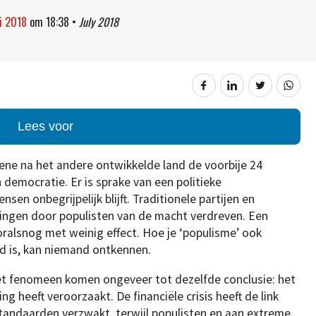
li 2018
om
18:38
•
July 2018
Lees voor
ene na het andere ontwikkelde land de voorbije 24
 democratie. Er is sprake van een politieke
en onbegrijpelijk blijft. Traditionele partijen en
ezingen door populisten van de macht verdreven. Een
oralsnog met weinig effect. Hoe je ‘populisme’ ook
nd is, kan niemand ontkennen.
et fenomeen komen ongeveer tot dezelfde conclusie: het
g heeft veroorzaakt. De financiële crisis heeft de link
tandaarden verzwakt, terwijl populisten en aan extreme