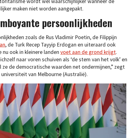
utoritarisme wordt wel waarschijnlijker wanneer de
lijker maken niet worden aangepakt.
amboyante persoonlijkheden
ijkheden zoals de Rus Vladimir Poetin, de Filippijn
ban
, de Turk Recep Tayyip Erdogan en uiteraard ook
 nu ook in kleinere landen
voet aan de grond krijgt
.
chzelf naar voren schuiven als ‘de stem van het volk’ en
l ze de democratische waarden net ondermijnen,” zegt
 universiteit van Melbourne (Australië).