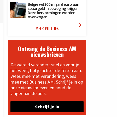
België wil 300 miljard euro aan
spaargeld in beweging krijgen:
Deze hervormingen worden
overwogen

MEER POLITIEK
Ontvang de Business AM
nieuwsbrieven
De wereld verandert snel en voor je
het weet, hol je achter de feiten aan.
Wees mee met verandering, wees
mee met Business AM. Schrijf je in op
onze nieuwsbrieven en houd de
vinger aan de pols.
Schrijf je in