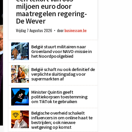
miljoen euro door
maatregelen regering-
De Wever
Vrijdag 7 Augustus 2026
door
businessam.be
België stuurt militairen naar
Groenland voor NAVO-missie in
het Noordpoolgebied
België schaft nu ook definitief de
verplichte sluitingsdag voor
supermarkten af
Minister Quintin geeft
politiekorpsen toestemming
om TikTok te gebruiken
Belgische overheid schakelt
influencers in om online haat te
bestrijden; ook nieuwe
wetgeving op komst