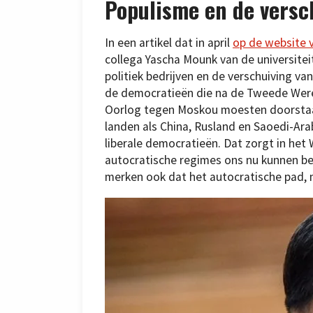
Populisme en de versc
In een artikel dat in april
op de website v
collega Yascha Mounk van de universitei
politiek bedrijven en de verschuiving van
de democratieën die na de Tweede Wer
Oorlog tegen Moskou moesten doorstaa
landen als China, Rusland en Saoedi-Arab
liberale democratieën. Dat zorgt in h
autocratische regimes ons nu kunnen be
merken ook dat het autocratische pad, me