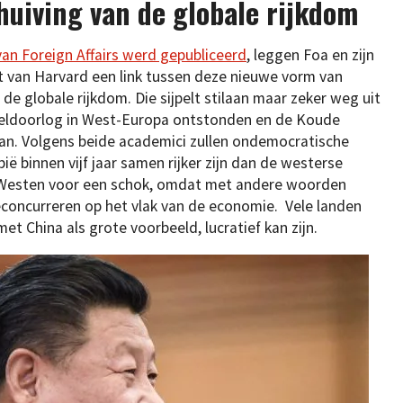
huiving van de globale rijkdom
an Foreign Affairs werd gepubliceerd
, leggen Foa en zijn
t van Harvard een link tussen deze nieuwe vorm van
 de globale rijkdom. Die sijpelt stilaan maar zeker weg uit
eldoorlog in West-Europa ontstonden en de Koude
n. Volgens beide academici zullen ondemocratische
ië binnen vijf jaar samen rijker zijn dan de westerse
et Westen voor een schok, omdat met andere woorden
concurreren op het vlak van de economie. Vele landen
t China als grote voorbeeld, lucratief kan zijn.