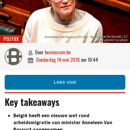
Anneleen Van Bossuyt (N-VA) – Bron: Peter De Smedt / CC
POLITIEK
via Content Curation
door
businessam.be

donderdag 14 mei 2026
om
10:44

Lees voor
Key takeaways
België heeft een nieuwe wet rond
arbeidsmigratie van minister Anneleen Van
Bossuyt aangenomen.