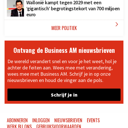
Wallonië kampt tegen 2029 met een
‘gigantisch’ begrotingstekort van 700 miljoen
euro

MEER POLITIEK
Ontvang de Business AM nieuwsbrieven
De wereld verandert snel en voor je het weet, hol je
achter de feiten aan. Wees mee met verandering,
wees mee met Business AM. Schrijf je in op onze
nieuwsbrieven en houd de vinger aan de pols.
Schrijf je in
ABONNEREN
INLOGGEN
NIEUWSBRIEVEN
EVENTS
WERK BIJ ONS
GEBRUIKSVOORWAARDEN