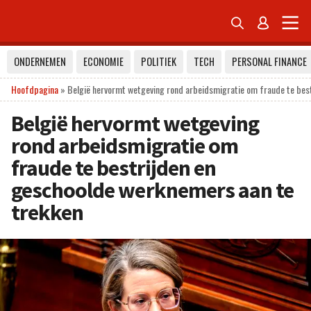


ONDERNEMEN
ECONOMIE
POLITIEK
TECH
PERSONAL FINANCE
Hoofdpagina
»
België hervormt wetgeving rond arbeidsmigratie om fraude te bes
België hervormt wetgeving
rond arbeidsmigratie om
fraude te bestrijden en
geschoolde werknemers aan te
trekken