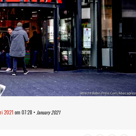
Utrecht Robin Press.Com/Abacapres
ari 2021
om
07:28
•
January 2021