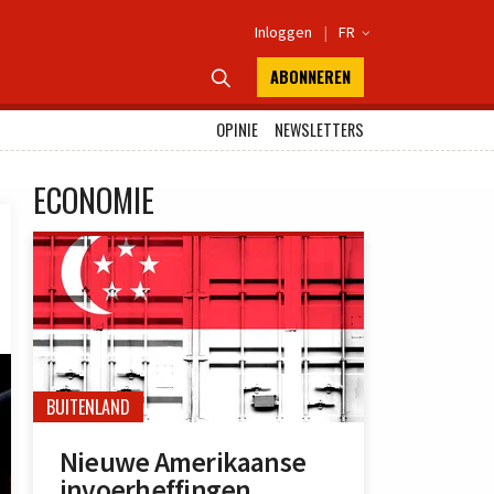
Inloggen
|
FR

ABONNEREN

OPINIE
NEWSLETTERS
ECONOMIE
BUITENLAND
Nieuwe Amerikaanse
invoerheffingen