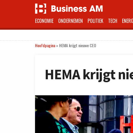
ECONOMIE
ONDERNEMEN
POLITIEK
TECH
ENERG
Hoofdpagina
»
HEMA krijgt nieuwe CEO
HEMA krijgt n