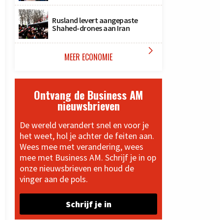
Rusland levert aangepaste
Shahed-drones aan Iran

MEER ECONOMIE
Ontvang de Business AM
nieuwsbrieven
De wereld verandert snel en voor je
het weet, hol je achter de feiten aan.
Wees mee met verandering, wees
mee met Business AM. Schrijf je in op
onze nieuwsbrieven en houd de
vinger aan de pols.
Schrijf je in