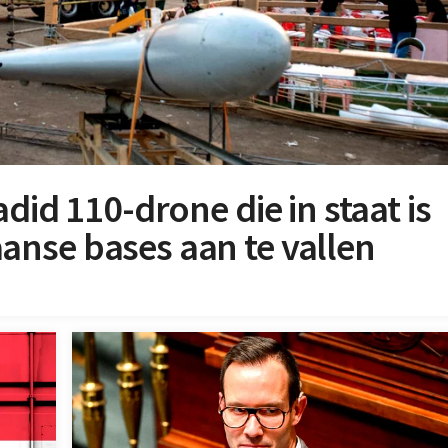
did 110-drone die in staat is
nse bases aan te vallen