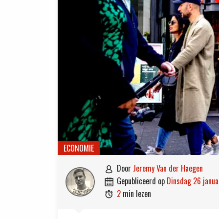
ECONOMIE
door
Jeremy Van der Haegen

gepubliceerd op
dinsdag 26 janu

2
min lezen
