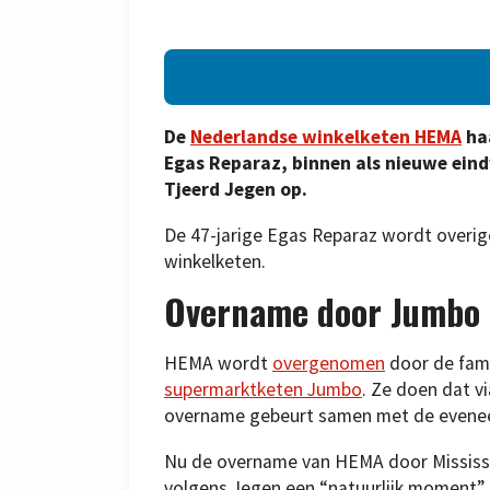
De
Nederlandse winkelketen HEMA
haa
Egas Reparaz, binnen als nieuwe ein
Tjeerd Jegen op.
De 47-jarige Egas Reparaz wordt overige
winkelketen.
Overname door Jumbo
HEMA wordt
overgenomen
door de fami
supermarktketen Jumbo
. Ze doen dat vi
overname gebeurt samen met de evenee
Nu de overname van HEMA door Mississip
volgens Jegen een “natuurlijk moment”