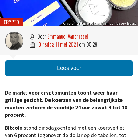
CRYPTO
Cryptomunten en de app van Coinbase – Isopix
door
Emmanuel Vanbrussel

dinsdag 11 mei 2021
om
05:29

Lees voor
De markt voor cryptomunten toont weer haar
grillige gezicht. De koersen van de belangrijkste
munten verloren de voorbije 24 uur zowat 4 tot 10
procent.
Bitcoin
stond dinsdagochtend met een koersverlies
van 6 procent tegenover de dollar op de tabellen, tot