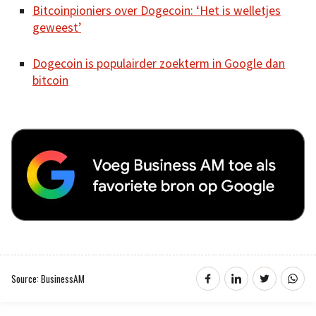
Bitcoinpioniers over Dogecoin: ‘Het is welletjes
geweest’
Dogecoin is populairder zoekterm in Google dan
bitcoin
Source: BusinessAM