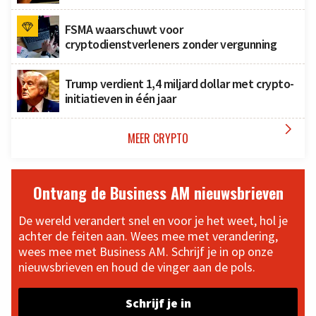
FSMA waarschuwt voor
cryptodienstverleners zonder vergunning
Trump verdient 1,4 miljard dollar met crypto-
initiatieven in één jaar

MEER CRYPTO
Ontvang de Business AM nieuwsbrieven
De wereld verandert snel en voor je het weet, hol je
achter de feiten aan. Wees mee met verandering,
wees mee met Business AM. Schrijf je in op onze
nieuwsbrieven en houd de vinger aan de pols.
Schrijf je in