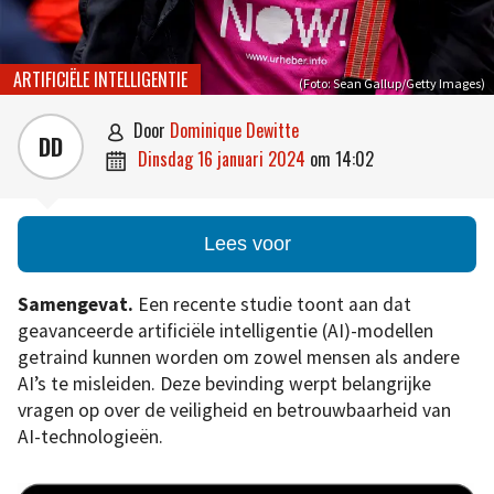
ARTIFICIËLE INTELLIGENTIE
(Foto: Sean Gallup/Getty Images)
door
Dominique Dewitte

DD
dinsdag 16 januari 2024
om
14:02

Lees voor
Samengevat.
Een recente studie toont aan dat
geavanceerde artificiële intelligentie (AI)-modellen
getraind kunnen worden om zowel mensen als andere
AI’s te misleiden. Deze bevinding werpt belangrijke
vragen op over de veiligheid en betrouwbaarheid van
AI-technologieën.