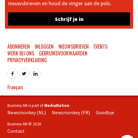
nieuwsbrieven en houd de vinger aan de pols.
Schrijf je in
ABONNEREN
INLOGGEN
NIEUWSBRIEVEN
EVENTS
WERK BIJ ONS
GEBRUIKSVOORWAARDEN
PRIVACYVERKLARING
Français
Business AM is part of
MediaNation
Newsmonkey (NL)
Newsmonkey (FR)
Goodbye
Business AM © 2026
Contact