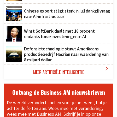
Chinese export stijgt sterk in juli dankzij vraag
naar AI-infrastructuur
Winst SoftBank daalt met 18 procent
ondanks forse investeringen in AI
Defensietechnologie stuwt Amerikaans
productiebedrijf Hadrian naar waardering van
8 miljard dollar

MEER ARTIFICIËLE INTELLIGENTIE
Ontvang de Business AM nieuwsbrieven
De wereld verandert snel en voor je het weet, hol je
achter de feiten aan. Wees mee met verandering,
wees mee met Business AM. Schrijf je in op onze