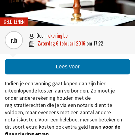
GELD LENEN
door
rekening.be

r.b
zaterdag 6 februari 2016
om
17:22

Lees voor
Indien je een woning gaat kopen dan zijn hier
uiteenlopende kosten aan verbonden. Zo moet je
onder andere rekening houden met de
registratierechten die je via een notaris dient te
voldoen, maar eveneens met een aantal andere
notariskosten. Voor een heleboel mensen betekenen
dit soort extra kosten ook extra geld lenen
voor de
financiering ervan
.