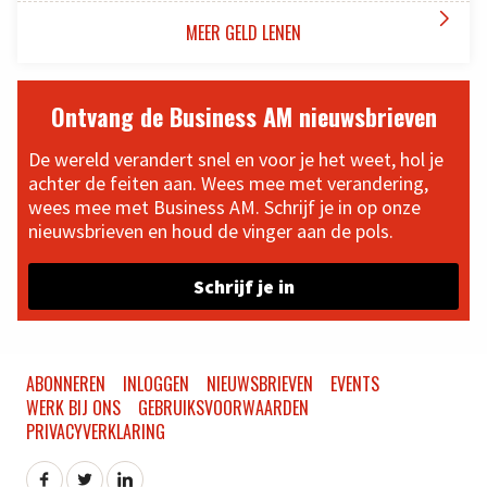

MEER GELD LENEN
Ontvang de Business AM nieuwsbrieven
De wereld verandert snel en voor je het weet, hol je
achter de feiten aan. Wees mee met verandering,
wees mee met Business AM. Schrijf je in op onze
nieuwsbrieven en houd de vinger aan de pols.
Schrijf je in
ABONNEREN
INLOGGEN
NIEUWSBRIEVEN
EVENTS
WERK BIJ ONS
GEBRUIKSVOORWAARDEN
PRIVACYVERKLARING