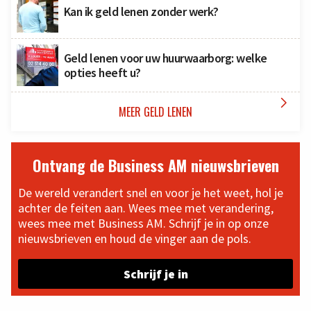
Kan ik geld lenen zonder werk?
Geld lenen voor uw huurwaarborg: welke
opties heeft u?

MEER GELD LENEN
Ontvang de Business AM nieuwsbrieven
De wereld verandert snel en voor je het weet, hol je
achter de feiten aan. Wees mee met verandering,
wees mee met Business AM. Schrijf je in op onze
nieuwsbrieven en houd de vinger aan de pols.
Schrijf je in