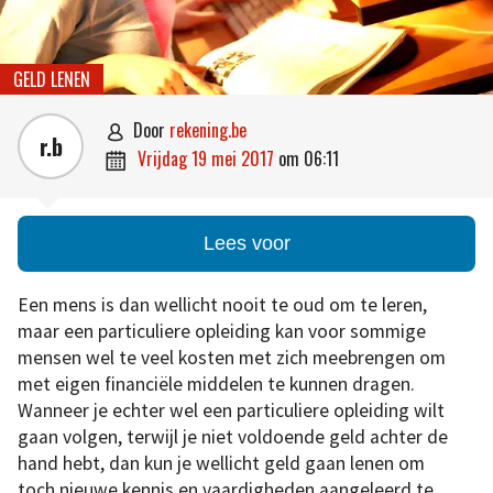
GELD LENEN
door
rekening.be

r.b
vrijdag 19 mei 2017
om
06:11

Lees voor
Een mens is dan wellicht nooit te oud om te leren,
maar een particuliere opleiding kan voor sommige
mensen wel te veel kosten met zich meebrengen om
met eigen financiële middelen te kunnen dragen.
Wanneer je echter wel een particuliere opleiding wilt
gaan volgen, terwijl je niet voldoende geld achter de
hand hebt, dan kun je wellicht geld gaan lenen om
toch nieuwe kennis en vaardigheden aangeleerd te