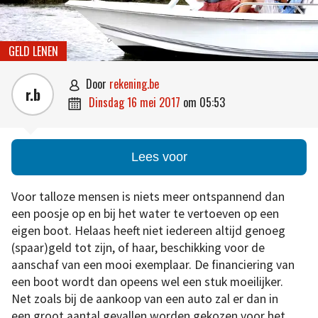
GELD LENEN
door
rekening.be

r.b
dinsdag 16 mei 2017
om
05:53

Lees voor
Voor talloze mensen is niets meer ontspannend dan
een poosje op en bij het water te vertoeven op een
eigen boot. Helaas heeft niet iedereen altijd genoeg
(spaar)geld tot zijn, of haar, beschikking voor de
aanschaf van een mooi exemplaar. De financiering van
een boot wordt dan opeens wel een stuk moeilijker.
Net zoals bij de aankoop van een auto zal er dan in
een groot aantal gevallen worden gekozen voor het