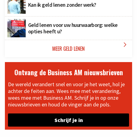
Kan ik geld lenen zonder werk?
Geld lenen voor uw huurwaarborg: welke
opties heeft u?

MEER GELD LENEN
Ontvang de Business AM nieuwsbrieven
De wereld verandert snel en voor je het weet, hol je
achter de feiten aan. Wees mee met verandering,
wees mee met Business AM. Schrijf je in op onze
nieuwsbrieven en houd de vinger aan de pols.
Schrijf je in