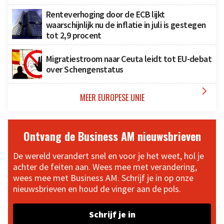
Renteverhoging door de ECB lijkt
waarschijnlijk nu de inflatie in juli is gestegen
tot 2,9 procent
Migratiestroom naar Ceuta leidt tot EU-debat
over Schengenstatus

MEER EUROPESE UNIE
Ontvang de Business AM nieuwsbrieven
De wereld verandert snel en voor je het weet, hol je
achter de feiten aan. Wees mee met verandering,
wees mee met Business AM. Schrijf je in op onze
nieuwsbrieven en houd de vinger aan de pols.
Schrijf je in