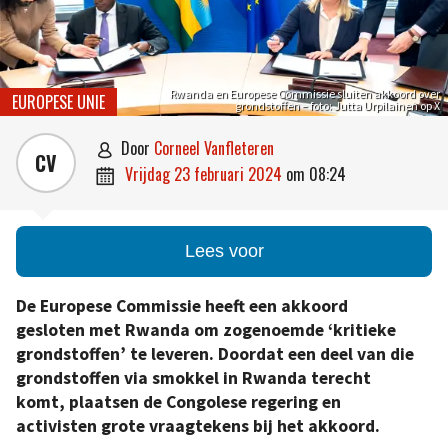
Rwanda en Europese Commissie sluiten akkoord over
EUROPESE UNIE
grondstoffen – foto: Jutta Urpilainen op X
door
Corneel Vanfleteren

CV
vrijdag 23 februari 2024
om
08:24

Lees voor
De Europese Commissie heeft een akkoord
gesloten met Rwanda om zogenoemde ‘kritieke
grondstoffen’ te leveren. Doordat een deel van die
grondstoffen via smokkel in Rwanda terecht
komt, plaatsen de Congolese regering en
activisten grote vraagtekens bij het akkoord.