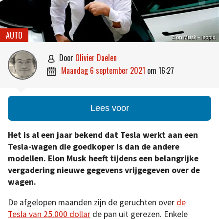
AUTO
Elon Musk – Isopix
door
Olivier Daelen

maandag 6 september 2021
om
16:27

Lees voor
Het is al een jaar bekend dat Tesla werkt aan een
Tesla-wagen die goedkoper is dan de andere
modellen. Elon Musk heeft tijdens een belangrijke
vergadering nieuwe gegevens vrijgegeven over de
wagen.
De afgelopen maanden zijn de geruchten over
de
Tesla van 25.000 dollar
de pan uit gerezen. Enkele