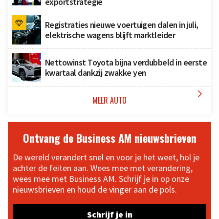
exportstrategie
Registraties nieuwe voertuigen dalen in juli,
elektrische wagens blijft marktleider
Nettowinst Toyota bijna verdubbeld in eerste
kwartaal dankzij zwakke yen

MEER AUTO
Ontvang de Business AM nieuwsbrieven
De wereld verandert snel en voor je het weet, hol je
achter de feiten aan. Wees mee met verandering,
wees mee met Business AM. Schrijf je in op onze
nieuwsbrieven en houd de vinger aan de pols.
Schrijf je in