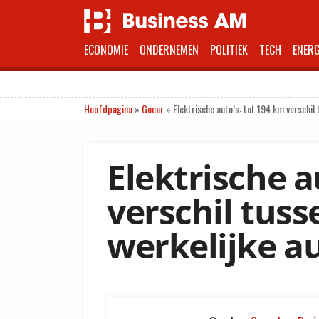
ECONOMIE
ONDERNEMEN
POLITIEK
TECH
ENERG
Hoofdpagina
»
Gocar
»
Elektrische auto’s: tot 194 km verschil
Elektrische a
verschil tuss
werkelijke 