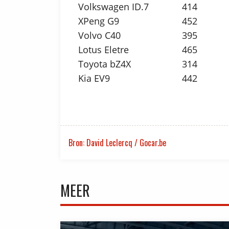
Volkswagen ID.7
414
XPeng G9
452
Volvo C40
395
Lotus Eletre
465
Toyota bZ4X
314
Kia EV9
442
Bron: David Leclercq / Gocar.be
MEER