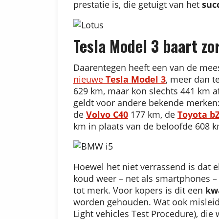
prestatie is, die getuigt van het
suc
Tesla Model 3 baart zo
Daarentegen heeft een van de meest
nieuwe
Tesla Model 3
, meer dan t
629 km, maar kon slechts 441 km af
geldt voor andere bekende merken
de
Volvo C40
177 km, de
Toyota b
km in plaats van de beloofde 608 k
Hoewel het niet verrassend is dat e
koud weer – net als smartphones –
tot merk. Voor kopers is dit een
kwa
worden gehouden. Wat ook misleide
Light vehicles Test Procedure), die 