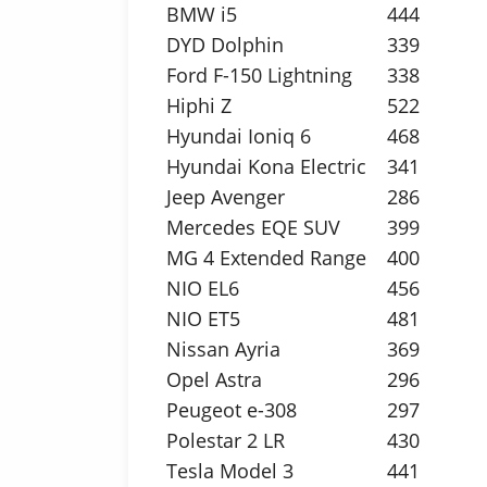
BMW i5
444
DYD Dolphin
339
Ford F-150 Lightning
338
Hiphi Z
522
Hyundai Ioniq 6
468
Hyundai Kona Electric
341
Jeep Avenger
286
Mercedes EQE SUV
399
MG 4 Extended Range
400
NIO EL6
456
NIO ET5
481
Nissan Ayria
369
Opel Astra
296
Peugeot e-308
297
Polestar 2 LR
430
Tesla Model 3
441