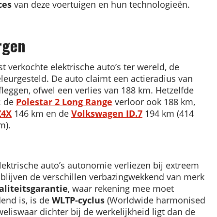
ces
van deze voertuigen en hun technologieën.
rgen
 verkochte elektrische auto’s ter wereld, de
eleurgesteld. De auto claimt een actieradius van
leggen, ofwel een verlies van 188 km. Hetzelfde
: de
Polestar 2 Long Range
verloor ook 188 km,
Z4X
146 km en de
Volkswagen ID.7
194 km (414
m).
lektrische auto’s autonomie verliezen bij extreem
 blijven de verschillen verbazingwekkend van merk
liteitsgarantie
, waar rekening mee moet
nd is, is de
WLTP-cyclus
(Worldwide harmonised
weliswaar dichter bij de werkelijkheid ligt dan de