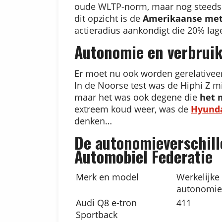
oude WLTP-norm, maar nog steeds te
dit opzicht is de
Amerikaanse me
actieradius aankondigt die 20% lag
Autonomie en verbrui
Er moet nu ook worden gerelativeerd
In de Noorse test was de Hiphi Z mi
maar het was ook degene die
het 
extreem koud weer, was de
Hyunda
denken…
De autonomieverschill
Automobiel Federatie
Merk en model
Werkelijke
autonomie
Audi Q8 e-tron
411
Sportback