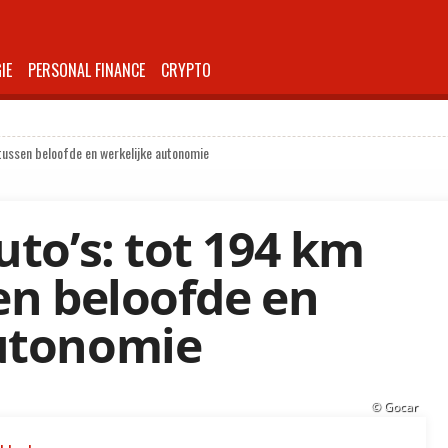
IE
PERSONAL FINANCE
CRYPTO
 tussen beloofde en werkelijke autonomie
uto’s: tot 194 km
en beloofde en
autonomie
© Gocar