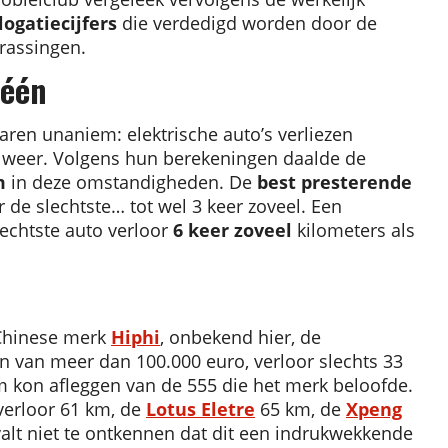
ogatiecijfers
die verdedigd worden door de
rrassingen.
 één
ren unaniem: elektrische auto’s verliezen
d weer. Volgens hun berekeningen daalde de
m
in deze omstandigheden. De
best presterende
 de slechtste… tot wel 3 keer zoveel. Een
lechtste auto verloor
6 keer zoveel
kilometers als
Chinese merk
Hiphi
, onbekend hier, de
n van meer dan 100.000 euro, verloor slechts 33
 kon afleggen van de 555 die het merk beloofde.
erloor 61 km, de
Lotus Eletre
65 km, de
Xpeng
alt niet te ontkennen dat dit een indrukwekkende