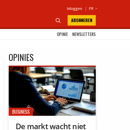
Inloggen
|
FR

ABONNEREN

OPINIE
NEWSLETTERS
OPINIES
BUSINESS
De markt wacht niet