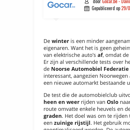
door
Gocar.be - Davi

gepubliceerd op
29/

De
winter
is een minder aangenam
eigenaren. Want het is geen geheim
van elektrische auto’s
af
, omdat de
Er zijn al verschillende tests over
de
Noorse Automobiel Federatie
interessant, aangezien Noorwegen a
een nieuwe automarkt bestaande ui
De test die de automobielclub uitv
heen en weer
rijden van
Oslo
naa
route omvatte enkele heuvels en 
graden
. Het doel was om te rijden
een
zuinige rijstijl
. Het gebruik m
geoptimaliseerd worden. De automo