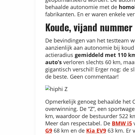
behaalde autonomie met de
homol
fabrikanten. En er waren enkele ve
Koude, vijand nummer
De bevindingen van het testteam wa
aanzienlijk aan autonomie bij kou
actieradius
gemiddeld met 110 k
auto’s
verloren slechts 60 km, maar
gigantisch verschil! Erger nog: de s
de beste. Geen commentaar!
Opmerkelijk genoeg behaalde het 
overwinning. De “Z”, een sportwage
km, waardoor de bestuurder 522 km
Meer dan respectabel. De
BMW i5
v
G9
68 km en de
Kia EV9
63 km. Er v