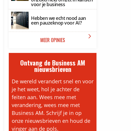
voor je business
Hebben we echt nood aan
een pauzeknop voor AI?

MEER OPINIES
Ontvang de Business AM
nieuwsbrieven
De wereld verandert snel en voor
je het weet, hol je achter de
feiten aan. Wees mee met
verandering, wees mee met
Business AM. Schrijf je in op
onze nieuwsbrieven en houd de
vinger aan de pols.