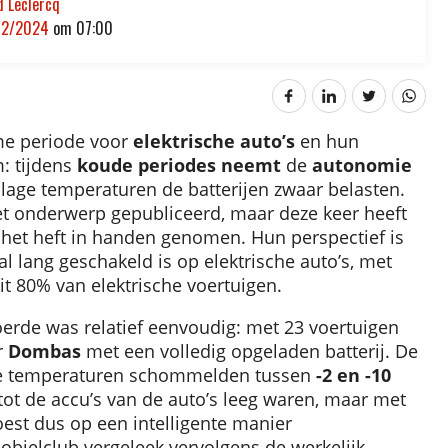
d Leclercq
02/2024
om
07:00
e periode voor
elektrische auto’s
en hun
: tijdens
koude periodes
neemt
de
autonomie
 lage temperaturen de batterijen zwaar belasten.
 het onderwerp gepubliceerd, maar deze keer heeft
het heft in handen genomen. Hun perspectief is
l lang geschakeld is op elektrische auto’s, met
t 80% van elektrische voertuigen.
oerde was relatief eenvoudig: met 23 voertuigen
r
Dombas
met een volledig opgeladen batterij. De
de temperaturen schommelden tussen
-2 en -10
 tot de accu’s van de auto’s leeg waren, maar met
oest dus op een intelligente manier
bielclub vergeleek vervolgens de werkelijk