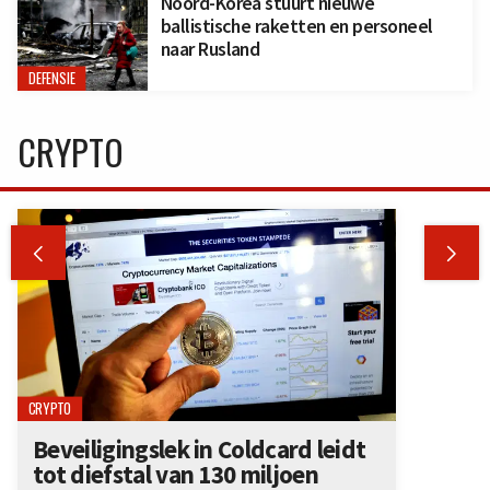
Noord-Korea stuurt nieuwe
ballistische raketten en personeel
naar Rusland
DEFENSIE
CRYPTO


CRYPTO
Beveiligingslek in Coldcard leidt
tot diefstal van 130 miljoen