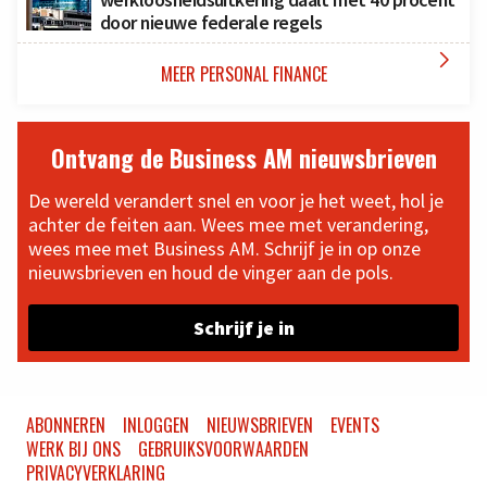
door nieuwe federale regels

MEER PERSONAL FINANCE
Ontvang de Business AM nieuwsbrieven
De wereld verandert snel en voor je het weet, hol je
achter de feiten aan. Wees mee met verandering,
wees mee met Business AM. Schrijf je in op onze
nieuwsbrieven en houd de vinger aan de pols.
Schrijf je in
ABONNEREN
INLOGGEN
NIEUWSBRIEVEN
EVENTS
WERK BIJ ONS
GEBRUIKSVOORWAARDEN
PRIVACYVERKLARING