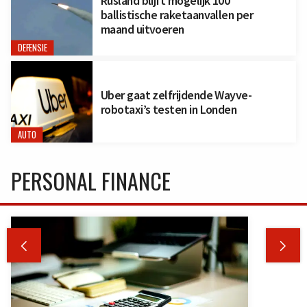
Rusland blijft mogelijk 100
ballistische raketaanvallen per
maand uitvoeren
DEFENSIE
Uber gaat zelfrijdende Wayve-
robotaxi’s testen in Londen
AUTO
PERSONAL FINANCE

