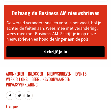
Ontvang de Business AM nieuwsbrieven
De wereld verandert snel en voor je het weet, hol je
achter de feiten aan. Wees mee met verandering,
wees mee met Business AM. Schrijf je in op onze
nieuwsbrieven en houd de vinger aan de pols.
Schrijf je in
ABONNEREN
INLOGGEN
NIEUWSBRIEVEN
EVENTS
WERK BIJ ONS
GEBRUIKSVOORWAARDEN
PRIVACYVERKLARING
Français