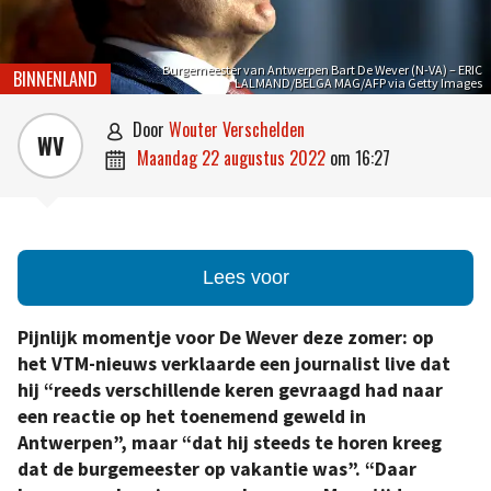
Burgemeester van Antwerpen Bart De Wever (N-VA) – ERIC
BINNENLAND
LALMAND/BELGA MAG/AFP via Getty Images
door
Wouter Verschelden

WV
maandag 22 augustus 2022
om
16:27

Lees voor
Pijnlijk momentje voor De Wever deze zomer: op
het VTM-nieuws verklaarde een journalist live dat
hij “reeds verschillende keren gevraagd had naar
een reactie op het toenemend geweld in
Antwerpen”, maar “dat hij steeds te horen kreeg
dat de burgemeester op vakantie was”. “Daar