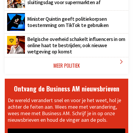
sluitingsdag voor supermarkten af
Minister Quintin geeft politiekorpsen
toestemming om TikTok te gebruiken
Belgische overheid schakelt influencers in om
online haat te bestrijden; ook nieuwe
wetgeving op komst

MEER POLITIEK
Ontvang de Business AM nieuwsbrieven
De wereld verandert snel en voor je het weet, hol je
achter de feiten aan. Wees mee met verandering,
wees mee met Business AM. Schrijf je in op onze
nieuwsbrieven en houd de vinger aan de pols.