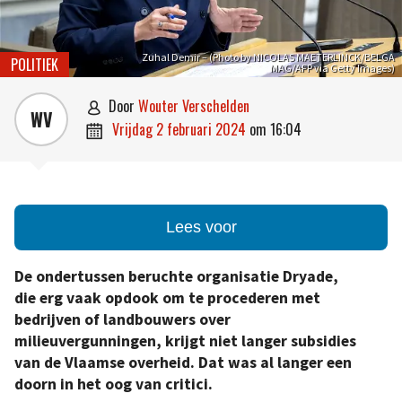
Zuhal Demir – (Photo by NICOLAS MAETERLINCK/BELGA
POLITIEK
MAG/AFP via Getty Images)
door
Wouter Verschelden

WV
vrijdag 2 februari 2024
om
16:04

Lees voor
De ondertussen beruchte organisatie Dryade,
die erg vaak opdook om te procederen met
bedrijven of landbouwers over
milieuvergunningen, krijgt niet langer subsidies
van de Vlaamse overheid. Dat was al langer een
doorn in het oog van critici.