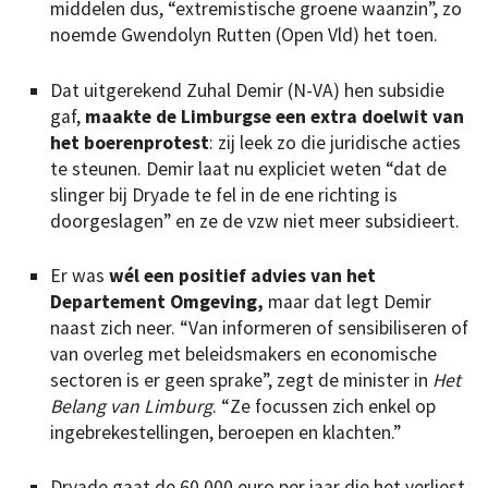
middelen dus, “extremistische groene waanzin”, zo
noemde Gwendolyn Rutten (Open Vld) het toen.
Dat uitgerekend Zuhal Demir (N-VA) hen subsidie
gaf,
maakte de Limburgse een extra doelwit van
het boerenprotest
: zij leek zo die juridische acties
te steunen. Demir laat nu expliciet weten “dat de
slinger bij Dryade te fel in de ene richting is
doorgeslagen” en ze de vzw niet meer subsidieert.
Er was
wél een positief advies van het
Departement Omgeving,
maar dat legt Demir
naast zich neer. “Van informeren of sensibiliseren of
van overleg met beleidsmakers en economische
sectoren is er geen sprake”, zegt de minister in
Het
Belang van Limburg
. “Ze focussen zich enkel op
ingebrekestellingen, beroepen en klachten.”
Dryade gaat de 60.000 euro per jaar die het verliest