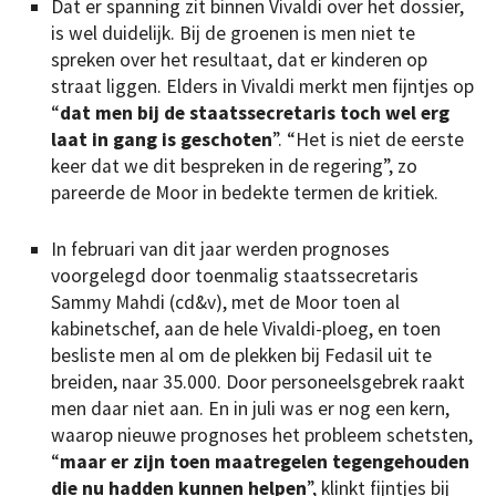
Dat er spanning zit binnen Vivaldi over het dossier,
is wel duidelijk. Bij de groenen is men niet te
spreken over het resultaat, dat er kinderen op
straat liggen. Elders in Vivaldi merkt men fijntjes op
“
dat men bij de staatssecretaris toch wel erg
laat in gang is geschoten
”. “Het is niet de eerste
keer dat we dit bespreken in de regering”, zo
pareerde de Moor in bedekte termen de kritiek.
In februari van dit jaar werden prognoses
voorgelegd door toenmalig staatssecretaris
Sammy Mahdi (cd&v), met de Moor toen al
kabinetschef, aan de hele Vivaldi-ploeg, en toen
besliste men al om de plekken bij Fedasil uit te
breiden, naar 35.000. Door personeelsgebrek raakt
men daar niet aan. En in juli was er nog een kern,
waarop nieuwe prognoses het probleem schetsten,
“
maar er zijn toen maatregelen tegengehouden
die nu hadden kunnen helpen
”, klinkt fijntjes bij