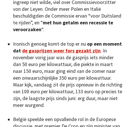
ingreep niet wilde, viel over Commissievoorzitter
von der Leyen. Onder meer Polen en Italië
beschuldigden de Commissie ervan “voor Duitsland
te rijden”, en “
met hun getalm een recessie te
veroorzaken
“.
Ironisch genoeg komt de top er nu
op een moment
dat
de gasprijzen weer fors gezakt zijn
. In
november vorig jaar was de gasprijs iets minder
dan 50 euro per kilowattuur, die piekte in maart
naar 150 euro, maar ging eind van de zomer naar
een onwaarschijnlijke 350 euro per kilowattuur.
Maar kijk, vandaag zit de prijs opnieuw in de richting
van 100 euro per kilowattuur, 133 euro op precies te
zijn, de laagste prijs sinds juni: erg duur, maar niet
meer wurgend.
België speelde een opvallende rol in de Europese
discussie, met premier De Croo en zijn minister van