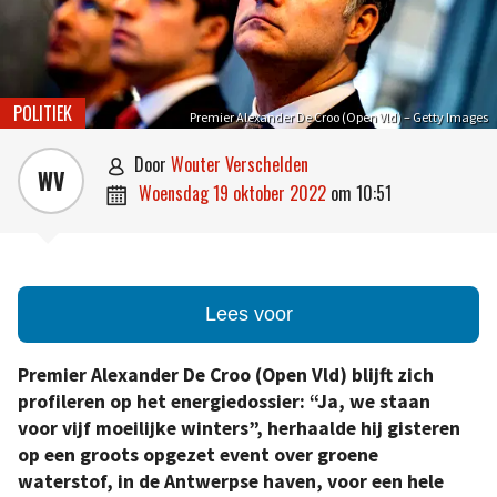
POLITIEK
Premier Alexander De Croo (Open Vld) – Getty Images
door
Wouter Verschelden

WV
woensdag 19 oktober 2022
om
10:51

Lees voor
Premier Alexander De Croo (Open Vld) blijft zich
profileren op het energiedossier: “Ja, we staan
voor vijf moeilijke winters”, herhaalde hij gisteren
op een groots opgezet event over groene
waterstof, in de Antwerpse haven, voor een hele