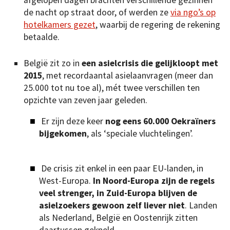
afgelopen dagen brachten verschillende gezinnen
de nacht op straat door, of werden ze
via ngo’s op
hotelkamers gezet
, waarbij de regering de rekening
betaalde.
België zit zo in
een asielcrisis die gelijkloopt met
2015
, met recordaantal asielaanvragen (meer dan
25.000 tot nu toe al), mét twee verschillen ten
opzichte van zeven jaar geleden.
Er zijn deze keer
nog eens 60.000 Oekraïners
bijgekomen
, als ‘speciale vluchtelingen’.
De crisis zit enkel in een paar EU-landen, in
West-Europa.
In Noord-Europa zijn de regels
veel strenger, in Zuid-Europa blijven de
asielzoekers gewoon zelf liever niet
. Landen
als Nederland, België en Oostenrijk zitten