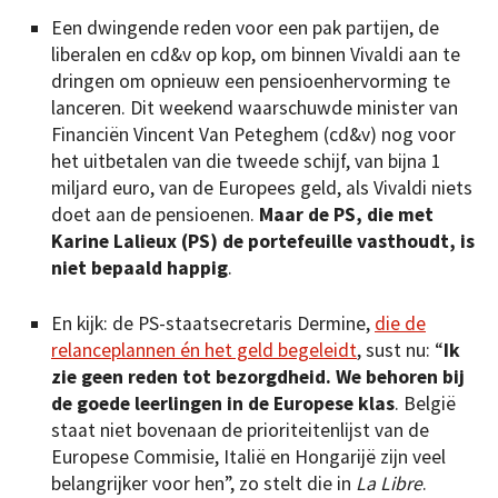
Een dwingende reden voor een pak partijen, de
liberalen en cd&v op kop, om binnen Vivaldi aan te
dringen om opnieuw een pensioenhervorming te
lanceren. Dit weekend waarschuwde minister van
Financiën Vincent Van Peteghem (cd&v) nog voor
het uitbetalen van die tweede schijf, van bijna 1
miljard euro, van de Europees geld, als Vivaldi niets
doet aan de pensioenen.
Maar de PS, die met
Karine Lalieux (PS) de portefeuille vasthoudt, is
niet bepaald happig
.
En kijk: de PS-staatsecretaris Dermine,
die de
relanceplannen én het geld begeleidt
, sust nu: “
Ik
zie geen reden tot bezorgdheid. We behoren bij
de goede leerlingen in de Europese klas
. België
staat niet bovenaan de prioriteitenlijst van de
Europese Commisie, Italië en Hongarijë zijn veel
belangrijker voor hen”, zo stelt die in
La Libre
.