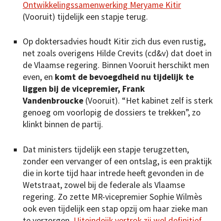
Ontwikkelingssamenwerking Meryame Kitir
(Vooruit) tijdelijk een stapje terug.
Op doktersadvies houdt Kitir zich dus even rustig,
net zoals overigens Hilde Crevits (cd&v) dat doet in
de Vlaamse regering. Binnen Vooruit herschikt men
even, en
komt de bevoegdheid nu tijdelijk te
liggen bij de vicepremier, Frank
Vandenbroucke
(Vooruit). “Het kabinet zelf is sterk
genoeg om voorlopig de dossiers te trekken”, zo
klinkt binnen de partij.
Dat ministers tijdelijk een stapje terugzetten,
zonder een vervanger of een ontslag, is een praktijk
die in korte tijd haar intrede heeft gevonden in de
Wetstraat, zowel bij de federale als Vlaamse
regering. Zo zette MR-vicepremier Sophie Wilmès
ook even tijdelijk een stap opzij om haar zieke man
te verzorgen.
Uiteindeijk vertrok zij wel definitief
.