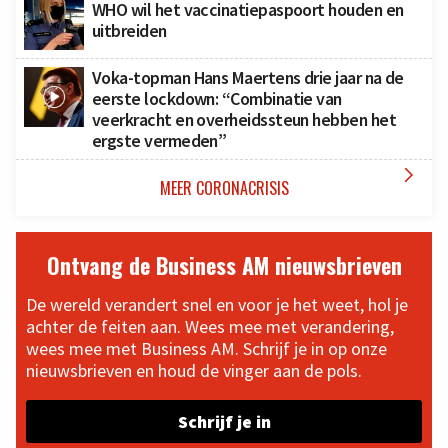
WHO wil het vaccinatiepaspoort houden en
uitbreiden
Voka-topman Hans Maertens drie jaar na de
eerste lockdown: “Combinatie van
veerkracht en overheidssteun hebben het
ergste vermeden”

MEER CORONACRISIS
Ontvang de Business AM nieuwsbrieven
De wereld verandert snel en voor je het weet, hol je
achter de feiten aan. Wees mee met verandering,
wees mee met Business AM. Schrijf je in op onze
nieuwsbrieven en houd de vinger aan de pols.
Schrijf je in