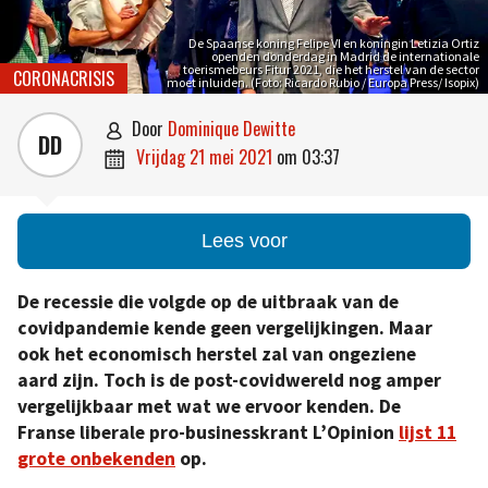
De Spaanse koning Felipe VI en koningin Letizia Ortiz
openden donderdag in Madrid de internationale
toerismebeurs Fitur 2021, die het herstel van de sector
CORONACRISIS
moet inluiden. (Foto: Ricardo Rubio / Europa Press/ Isopix)
door
Dominique Dewitte

DD
vrijdag 21 mei 2021
om
03:37

Lees voor
De recessie die volgde op de uitbraak van de
covidpandemie kende geen vergelijkingen. Maar
ook het economisch herstel zal van ongeziene
aard zijn. Toch is de post-covidwereld nog amper
vergelijkbaar met wat we ervoor kenden. De
Franse liberale pro-businesskrant L’Opinion
lijst 11
grote onbekenden
op.