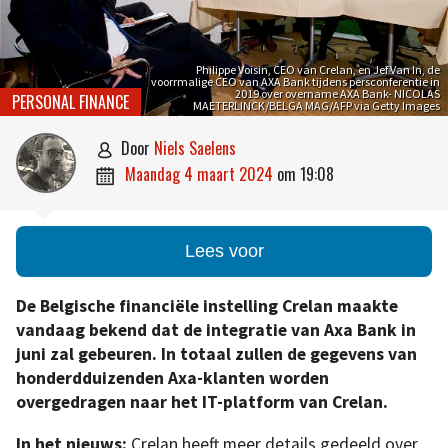
Philippe Voisin, CEO van Crelan, en Jef Van In, de
voorrmalige CEO van AXA Bank tijdens persconferentie in
2019 over overname AXA Bank- NICOLAS
PERSONAL FINANCE
MAETERLINCK/BELGA MAG/AFP via Getty Images
door
Niels Saelens

maandag 4 maart 2024
om
19:08

Lees voor
De Belgische financiële instelling Crelan maakte
vandaag bekend dat de integratie van Axa Bank in
juni zal gebeuren. In totaal zullen de gegevens van
honderdduizenden Axa-klanten worden
overgedragen naar het IT-platform van Crelan.
In het nieuws:
Crelan heeft meer details gedeeld over