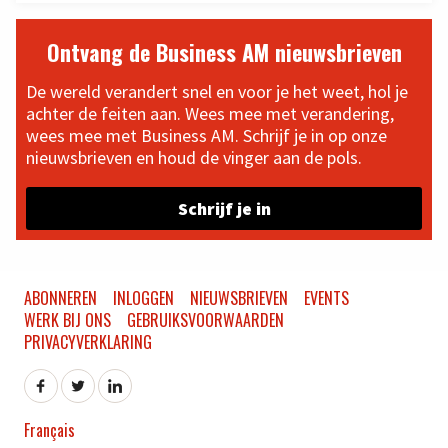
Ontvang de Business AM nieuwsbrieven
De wereld verandert snel en voor je het weet, hol je
achter de feiten aan. Wees mee met verandering,
wees mee met Business AM. Schrijf je in op onze
nieuwsbrieven en houd de vinger aan de pols.
Schrijf je in
ABONNEREN
INLOGGEN
NIEUWSBRIEVEN
EVENTS
WERK BIJ ONS
GEBRUIKSVOORWAARDEN
PRIVACYVERKLARING
Français