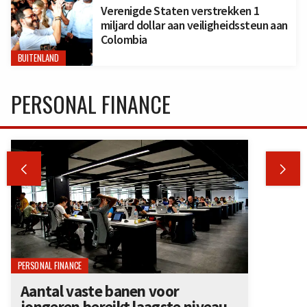
Verenigde Staten verstrekken 1
miljard dollar aan veiligheidssteun aan
Colombia
BUITENLAND
PERSONAL FINANCE


PERSONAL FINANCE
Aantal vaste banen voor
jongeren bereikt laagste niveau