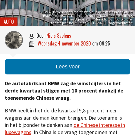
BMW (Bayerische Motoren Werke) as the main brand of the
BMW Group is a German automobile manufacturer with its
corporate headquarters in Munich. (Symbol picture,
AUTO
theme picture) Munich, 11.10.2020 | usage worldwide
door
Niels Saelens

woensdag 4 november 2020
om
09:25

Lees voor
De autofabrikant BMW zag de winstcijfers in het
derde kwartaal stijgen met 10 procent dankzij de
toenemende Chinese vraag.
BMW heeft in het derde kwartaal 9,8 procent meer
wagens aan de man kunnen brengen. Die toename is
in het bijzonder te danken aan
de Chinese interesse in
luxewagens
. In China is de vraag toegenomen met