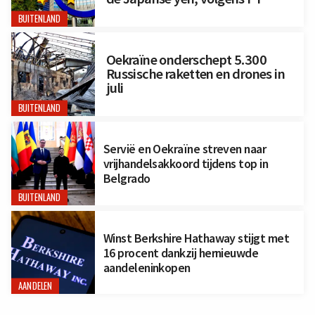
BUITENLAND
Oekraïne onderschept 5.300
Russische raketten en drones in
juli
BUITENLAND
Servië en Oekraïne streven naar
vrijhandelsakkoord tijdens top in
Belgrado
BUITENLAND
Winst Berkshire Hathaway stijgt met
16 procent dankzij hernieuwde
aandeleninkopen
AANDELEN