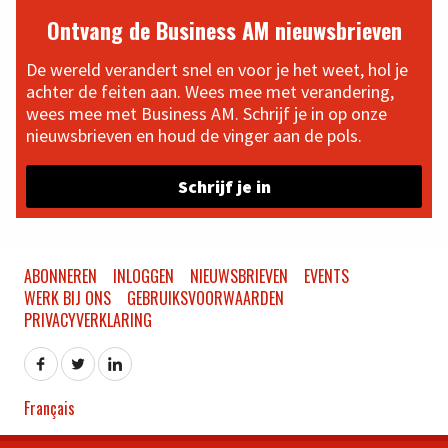
Ontvang de Business AM nieuwsbrieven
De wereld verandert snel en voor je het weet, hol je
achter de feiten aan. Wees mee met verandering,
wees mee met Business AM. Schrijf je in op onze
nieuwsbrieven en houd de vinger aan de pols.
Schrijf je in
ABONNEREN
INLOGGEN
NIEUWSBRIEVEN
EVENTS
WERK BIJ ONS
GEBRUIKSVOORWAARDEN
PRIVACYVERKLARING
Français