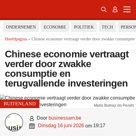


ONDERNEMEN
ECONOMIE
POLITIEK
TECH
PERSO
Hoofdpagina
»
Chinese economie vertraagt verder door zwakke consumptie e
Chinese economie vertraagt
verder door zwakke
consumptie en
terugvallende investeringen
BUITENLAND
Maria Burnay via Pexels

door
businessam.be

dinsdag 16 juni 2026
19:17
om