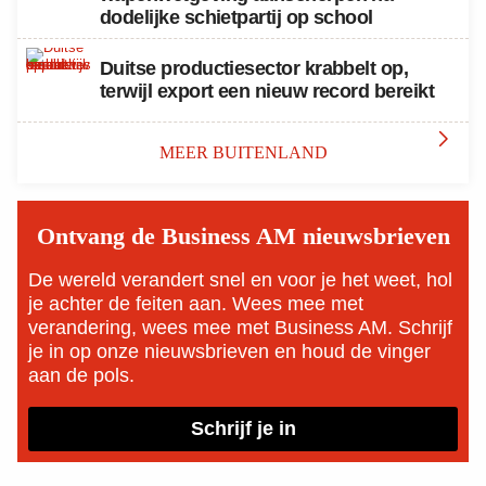
dodelijke schietpartij op school
Duitse productiesector krabbelt op,
terwijl export een nieuw record bereikt

MEER BUITENLAND
Ontvang de Business AM nieuwsbrieven
De wereld verandert snel en voor je het weet, hol
je achter de feiten aan. Wees mee met
verandering, wees mee met Business AM. Schrijf
je in op onze nieuwsbrieven en houd de vinger
aan de pols.
Schrijf je in