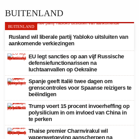
BUITENLAND
BUITENLAND
Rusland wil liberale partij Yabloko uitsluiten van
aankomende verkiezingen
EU legt sancties op aan vijf Russische
defensiefunctionarissen na
luchtaanvallen op Oekraïne
Spanje geeft Italië twee dagen om
grenscontroles voor Spaanse reizigers te
beëindigen
Trump voert 15 procent invoerheffing op
polysilicium in om invloed van China in
te perken
Thaise premier Charnvirakul wil
wapenwetgeving aanscherpen na