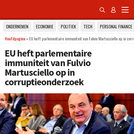


ONDERNEMEN
ECONOMIE
POLITIEK
TECH
PERSONAL FINANCE
Hoofdpagina
»
EU heft parlementaire immuniteit van Fulvio Martusciello op in cor
EU heft parlementaire
immuniteit van Fulvio
Martusciello op in
corruptieonderzoek