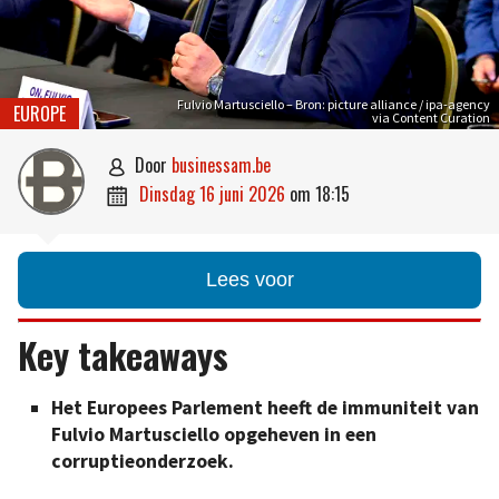
Fulvio Martusciello – Bron: picture alliance / ipa-agency
EUROPE
via Content Curation
door
businessam.be

dinsdag 16 juni 2026
om
18:15

Lees voor
Key takeaways
Het Europees Parlement heeft de immuniteit van
Fulvio Martusciello opgeheven in een
corruptieonderzoek.