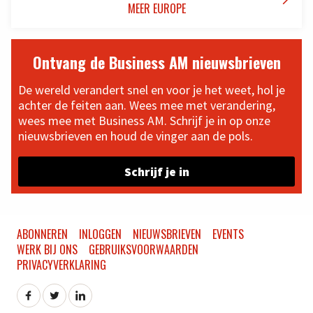
MEER EUROPE
Ontvang de Business AM nieuwsbrieven
De wereld verandert snel en voor je het weet, hol je
achter de feiten aan. Wees mee met verandering,
wees mee met Business AM. Schrijf je in op onze
nieuwsbrieven en houd de vinger aan de pols.
Schrijf je in
ABONNEREN
INLOGGEN
NIEUWSBRIEVEN
EVENTS
WERK BIJ ONS
GEBRUIKSVOORWAARDEN
PRIVACYVERKLARING