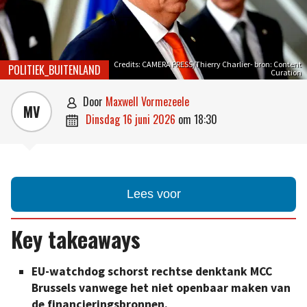
Credits: CAMERA PRESS/Thierry Charlier- bron: Content
POLITIEK_BUITENLAND
Curation
door
Maxwell Vormezeele

MV
dinsdag 16 juni 2026
om
18:30

Lees voor
Key takeaways
EU-watchdog schorst rechtse denktank MCC
Brussels vanwege het niet openbaar maken van
de financieringsbronnen.