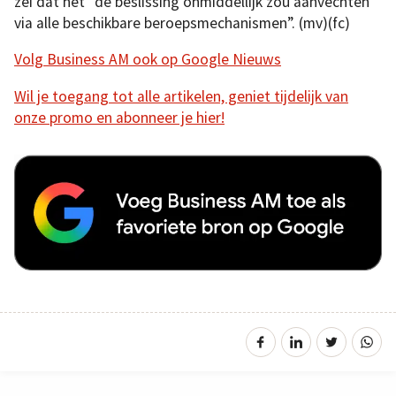
zei dat het “de beslissing onmiddellijk zou aanvechten
via alle beschikbare beroepsmechanismen”. (mv)(fc)
Volg Business AM ook op Google Nieuws
Wil je toegang tot alle artikelen, geniet tijdelijk van
onze promo en abonneer je hier!