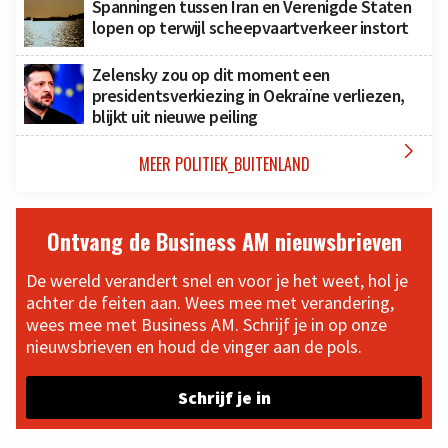
Spanningen tussen Iran en Verenigde Staten
lopen op terwijl scheepvaartverkeer instort
Zelensky zou op dit moment een
presidentsverkiezing in Oekraïne verliezen,
blijkt uit nieuwe peiling

MEER POLITIEK_BUITENLAND
Ontvang de Business AM nieuwsbrieven
De wereld verandert snel en voor je het weet, hol je
achter de feiten aan. Wees mee met verandering,
wees mee met Business AM. Schrijf je in op onze
nieuwsbrieven en houd de vinger aan de pols.
Schrijf je in