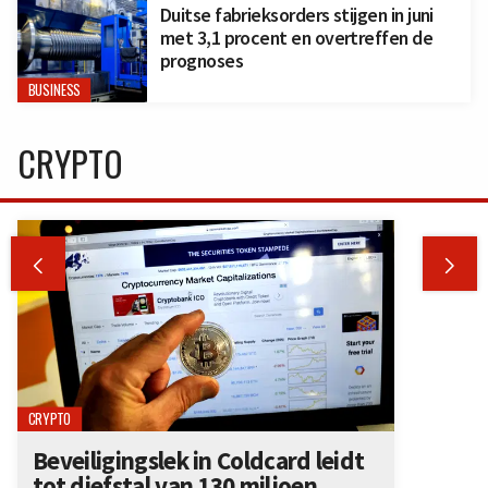
Duitse fabrieksorders stijgen in juni
met 3,1 procent en overtreffen de
prognoses
BUSINESS
CRYPTO


CRYPTO
Beveiligingslek in Coldcard leidt
tot diefstal van 130 miljoen