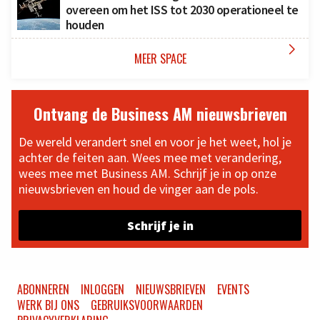
overeen om het ISS tot 2030 operationeel te
houden

MEER SPACE
Ontvang de Business AM nieuwsbrieven
De wereld verandert snel en voor je het weet, hol je
achter de feiten aan. Wees mee met verandering,
wees mee met Business AM. Schrijf je in op onze
nieuwsbrieven en houd de vinger aan de pols.
Schrijf je in
ABONNEREN
INLOGGEN
NIEUWSBRIEVEN
EVENTS
WERK BIJ ONS
GEBRUIKSVOORWAARDEN