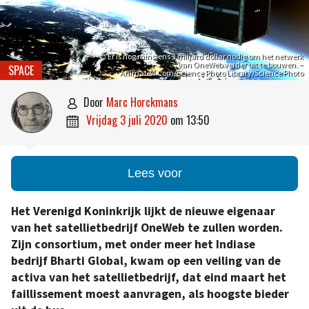
Er is nog minstens 3 miljard dollar nodig om het netwerk
van OneWeb verder uit te bouwen. –
SPACE
Animate4.Com/Science Photo Library/Science Photo
door
Marc Horckmans

vrijdag 3 juli 2020
om
13:50

Lees voor
Het Verenigd Koninkrijk lijkt de nieuwe eigenaar
van het satellietbedrijf OneWeb te zullen worden.
Zijn consortium, met onder meer het Indiase
bedrijf Bharti Global
, kwam op een veiling van de
activa van het satellietbedrijf, dat eind maart het
faillissement moest aanvragen, als hoogste bieder