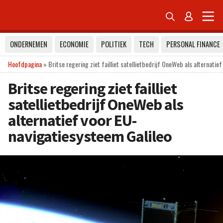


ONDERNEMEN
ECONOMIE
POLITIEK
TECH
PERSONAL FINANCE
Hoofdpagina
»
Britse regering ziet failliet satellietbedrijf OneWeb als alternatie
Britse regering ziet failliet
satellietbedrijf OneWeb als
alternatief voor EU-
navigatiesysteem Galileo