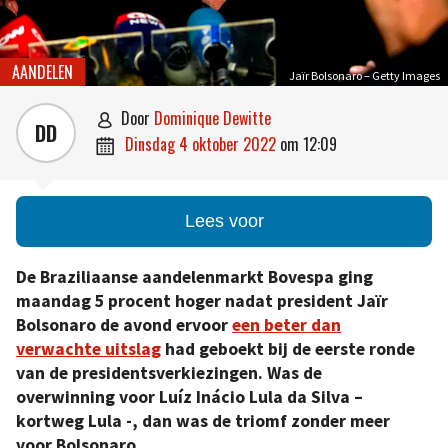
AANDELEN
Jaïr Bolsonaro – Getty Images
door
Dominique Dewitte

DD
dinsdag 4 oktober 2022
om
12:09

Lees voor
De Braziliaanse aandelenmarkt Bovespa ging
maandag 5 procent hoger nadat president Jaïr
Bolsonaro de avond ervoor
een beter dan
verwachte uitslag
had geboekt bij de eerste ronde
van de presidentsverkiezingen. Was de
overwinning voor Luíz Inácio Lula da Silva –
kortweg Lula -, dan was de triomf zonder meer
voor Bolsonaro.