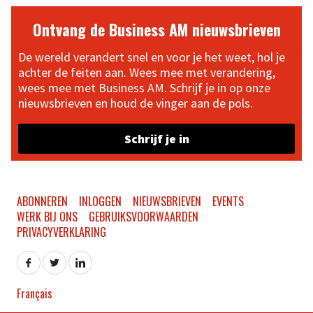
Ontvang de Business AM nieuwsbrieven
De wereld verandert snel en voor je het weet, hol je
achter de feiten aan. Wees mee met verandering,
wees mee met Business AM. Schrijf je in op onze
nieuwsbrieven en houd de vinger aan de pols.
Schrijf je in
ABONNEREN
INLOGGEN
NIEUWSBRIEVEN
EVENTS
WERK BIJ ONS
GEBRUIKSVOORWAARDEN
PRIVACYVERKLARING
Français