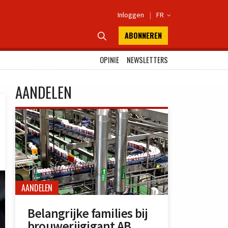
Inloggen
|
FR

ABONNEREN

OPINIE
NEWSLETTERS
AANDELEN
AANDELEN
Belangrijke families bij
brouwerijgigant AB