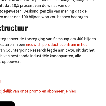
t dat 10,5 procent van de winst van de
 toegewezen. Deskundigen zijn van mening dat de
gen meer dan 100 biljoen won zou hebben bedragen.
structuur
 tegenover de toezegging van Samsung om 400 biljoen
vesteren in een
nieuw chipproductiecentrum in het
van Counterpoint Research legde aan
CNBC
uit dat het
 is van bestaande industriële knooppunten, alle
et opbouwen.
s
 tijdelijk van onze promo en abonneer je hier!