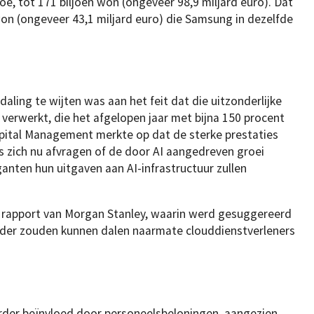
oe, tot 171 biljoen won (ongeveer 98,9 miljard euro). Dat
 won (ongeveer 43,1 miljard euro) die Samsung in dezelfde
ling te wijten was aan het feit dat die uitzonderlijke
 verwerkt, die het afgelopen jaar met bijna 150 procent
pital Management merkte op dat de sterke prestaties
 zich nu afvragen of de door AI aangedreven groei
anten hun uitgaven aan AI-infrastructuur zullen
n rapport van Morgan Stanley, waarin werd gesuggereerd
rder zouden kunnen dalen naarmate clouddienstverleners
rder beïnvloed door personeelsbeloningen, aangezien