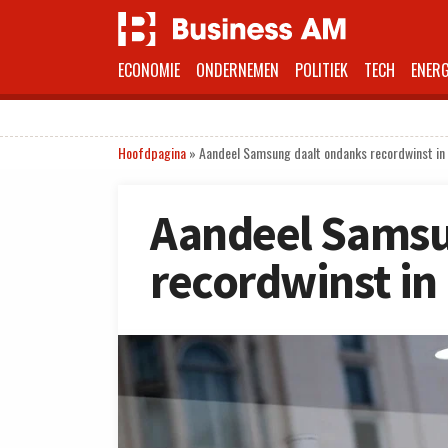
ECONOMIE
ONDERNEMEN
POLITIEK
TECH
ENERG
Hoofdpagina
»
Aandeel Samsung daalt ondanks recordwinst in
Aandeel Samsu
recordwinst in