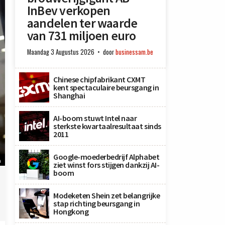
InBev verkopen
aandelen ter waarde
van 731 miljoen euro
Maandag 3 Augustus 2026
door
businessam.be
Chinese chipfabrikant CXMT
kent spectaculaire beursgang in
Shanghai
AI-boom stuwt Intel naar
sterkste kwartaalresultaat sinds
2011
Google-moederbedrijf Alphabet
n
ziet winst fors stijgen dankzij AI-
boom
Modeketen Shein zet belangrijke
stap richting beursgang in
Hongkong