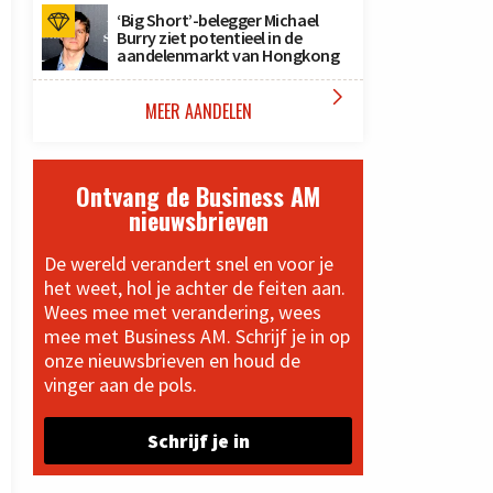
‘Big Short’-belegger Michael
Burry ziet potentieel in de
aandelenmarkt van Hongkong

MEER AANDELEN
Ontvang de Business AM
nieuwsbrieven
De wereld verandert snel en voor je
het weet, hol je achter de feiten aan.
Wees mee met verandering, wees
mee met Business AM. Schrijf je in op
onze nieuwsbrieven en houd de
vinger aan de pols.
Schrijf je in