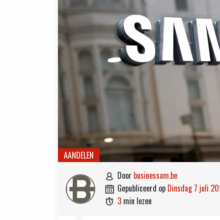
AANDELEN
door
businessam.be

gepubliceerd op
dinsdag 7 juli 2

3
min lezen
