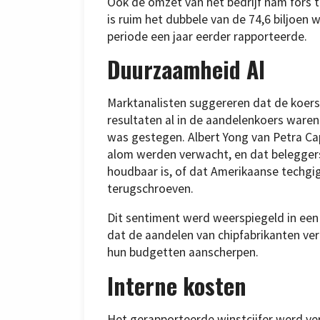
Ook de omzet van het bedrijf nam fors t
is ruim het dubbele van de 74,6 biljoen
periode een jaar eerder rapporteerde.
Duurzaamheid AI
Marktanalisten suggereren dat de koersda
resultaten al in de aandelenkoers waren
was gestegen. Albert Yong van Petra Ca
alom werden verwacht, en dat beleggers
houdbaar is, of dat Amerikaanse techgig
terugschroeven.
Dit sentiment werd weerspiegeld in ee
dat de aandelen van chipfabrikanten ve
hun budgetten aanscherpen.
Interne kosten
Het gerapporteerde winstcijfer werd ve