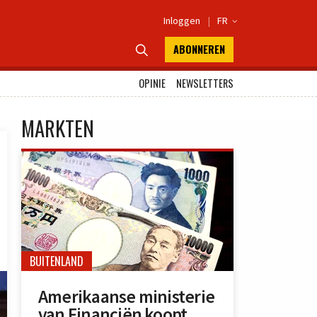
Inloggen
|
FR

ABONNEREN

OPINIE
NEWSLETTERS
MARKTEN
BUITENLAND
Amerikaanse ministerie
van Financiën koopt