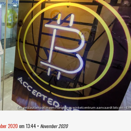
Een geldautomaat in een Hongkongs winkelcentrum aanvaardt bitcoin – EP
ember 2020
om
13:44
•
November 2020