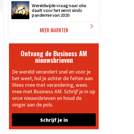
Wereldwijde vraag naar olie
daalt voor het eerst sinds
pandemie van 2020

MEER MARKTEN
Ontvang de Business AM
nieuwsbrieven
De wereld verandert snel en voor je
het weet, hol je achter de feiten aan.
Wees mee met verandering, wees
mee met Business AM. Schrijf je in op
onze nieuwsbrieven en houd de
vinger aan de pols.
Schrijf je in