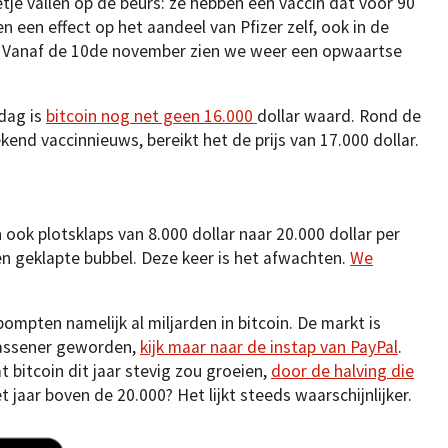
je vallen op de beurs: ze hebben een vaccin dat voor 90
n een effect op het aandeel van Pfizer zelf, ook in de
 Vanaf de 10de november zien we weer een opwaartse
ndag is
bitcoin nog net geen 16.000
dollar waard. Rond de
end vaccinnieuws, bereikt het de prijs van 17.000 dollar.
in ook plotsklaps van 8.000 dollar naar 20.000 dollar per
een geklapte bubbel. Deze keer is het afwachten.
We
pompten namelijk al miljarden in bitcoin. De markt is
wassener geworden,
kijk maar naar de instap van PayPal
.
 bitcoin dit jaar stevig zou groeien,
door de halving die
t jaar boven de 20.000? Het lijkt steeds waarschijnlijker.