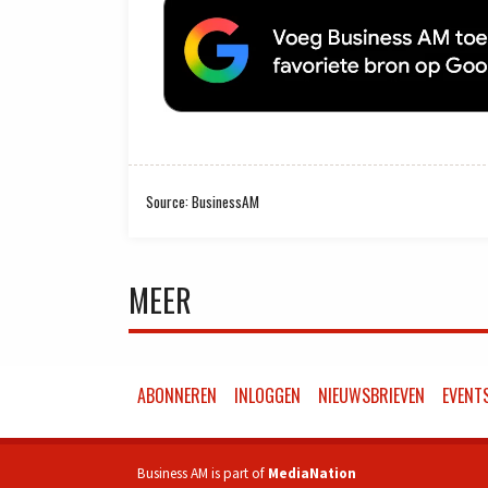
Source: BusinessAM
MEER
ABONNEREN
INLOGGEN
NIEUWSBRIEVEN
EVENT
Business AM is part of
MediaNation