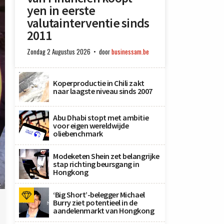
yen in eerste
valutainterventie sinds
2011
Zondag 2 Augustus 2026
door
businessam.be
Koperproductie in Chili zakt
naar laagste niveau sinds 2007
Abu Dhabi stopt met ambitie
voor eigen wereldwijde
oliebenchmark
Modeketen Shein zet belangrijke
stap richting beursgang in
Hongkong
A
‘Big Short’-belegger Michael
Burry ziet potentieel in de
aandelenmarkt van Hongkong