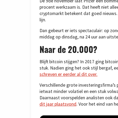
De 9de november laat Pfizer een bommet
procent werkzaam is. Dat heeft niet allee
cryptomarkt betekent dat goed nieuws.
lijn.
Dan gebeurt er iets spectaculair: op zo
middag op dinsdag, na 24 uur aan uitstek
Naar de 20.000?
Blijft bitcoin stijgen? In 2017 ging bitco
stuk. Nadien ging het ook stijl bergaf, 
schreven er eerder al dit over.
Verschillende grote investeringsfirma’s 
ietwat minder volatiel en een stuk vol
Daarnaast voorspelden analisten ook dat
dit jaar plaatsvond
. Voor het eind van he