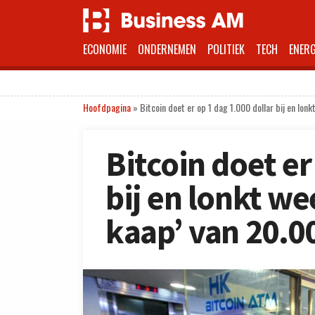
ECONOMIE
ONDERNEMEN
POLITIEK
TECH
ENERG
Hoofdpagina
»
Bitcoin doet er op 1 dag 1.000 dollar bij en lon
Bitcoin doet er
bij en lonkt w
kaap’ van 20.00