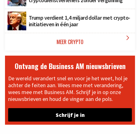
cryptodienstverleners zonder vergunning
Trump verdient 1,4 miljard dollar met crypto-
initiatieven in één jaar

MEER CRYPTO
Ontvang de Business AM nieuwsbrieven
De wereld verandert snel en voor je het weet, hol je
achter de feiten aan. Wees mee met verandering,
wees mee met Business AM. Schrijf je in op onze
nieuwsbrieven en houd de vinger aan de pols.
Schrijf je in