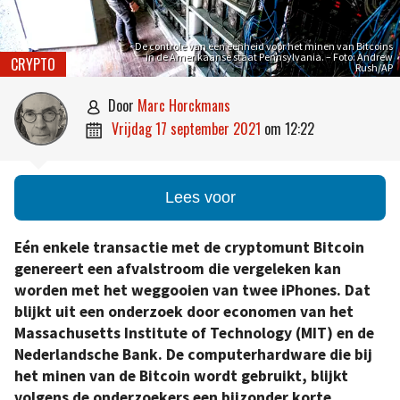
De controle van een eenheid voor het minen van Bitcoins
in de Amerikaanse staat Pennsylvania. – Foto: Andrew
CRYPTO
Rush/AP
door
Marc Horckmans

vrijdag 17 september 2021
om
12:22

Lees voor
Eén enkele transactie met de cryptomunt Bitcoin
genereert een afvalstroom die vergeleken kan
worden met het weggooien van twee iPhones. Dat
blijkt uit een onderzoek door economen van het
Massachusetts Institute of Technology (MIT) en de
Nederlandsche Bank. De computerhardware die bij
het minen van de Bitcoin wordt gebruikt, blijkt
volgens de onderzoekers een bijzonder korte