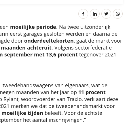
 een
moeilijke periode
. Na twee uitzonderlijk
arin eerst garages gesloten werden en daarna de
aagde door
onderdeeltekorten
, gaat de markt voor
e maanden achteruit
. Volgens sectorfederatie
in september met 13,6 procent
tegenover 2021
1 tweedehandswagens van eigenaars, wat de
 negen maanden van het jaar op
11 procent
p Rylant, woordvoerder van Traxio, verklaart deze
 in 2021 merken we dat de tweedehandsmarkt voor
d
moeilijke tijden
beleeft. Voor de achtste
tember het aantal inschrijvingen.”