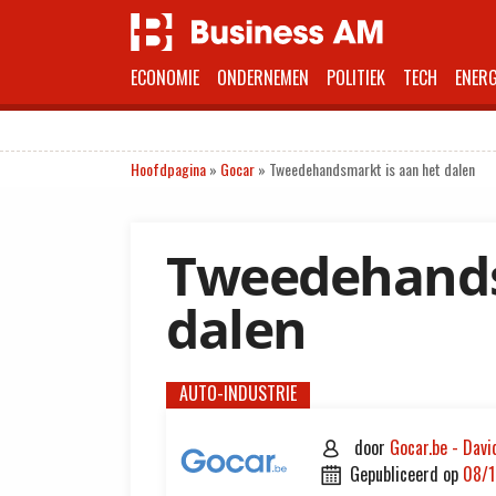
ECONOMIE
ONDERNEMEN
POLITIEK
TECH
ENERG
Hoofdpagina
»
Gocar
»
Tweedehandsmarkt is aan het dalen
Tweedehands
dalen
AUTO-INDUSTRIE
door
Gocar.be - Davi

gepubliceerd op
08/
