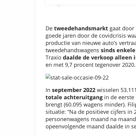
De
tweedehandsmarkt
gaat door
goede jaren door de covidcrisis wa
productie van nieuwe auto’s vertr
tweedehandswagens
sinds enkel
Traxio
daalde de verkoop alleen 
en met 9,7 procent tegenover 2020.
In
september 2022
wisselen 53.11
totale achteruitgang
in de eerste
brengt (60.095 wagens minder). Fili
situatie: “Na de positieve cijfers
personenwagens maand na maan
opeenvolgende maand daalde in sep