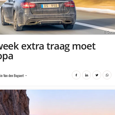
© Goca
eek extra traag moet
ropa
in Van den Bogaert