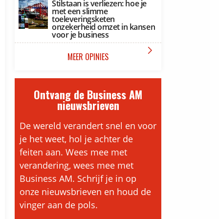
Stilstaan is verliezen: hoe je
met een slimme
toeleveringsketen
onzekerheid omzet in kansen
voor je business

MEER OPINIES
Ontvang de Business AM
nieuwsbrieven
De wereld verandert snel en voor
je het weet, hol je achter de
feiten aan. Wees mee met
verandering, wees mee met
Business AM. Schrijf je in op
onze nieuwsbrieven en houd de
vinger aan de pols.