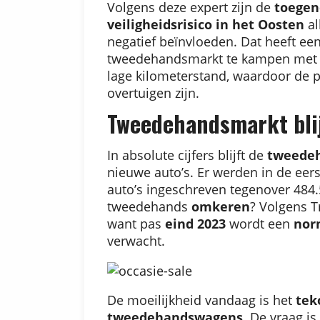
Volgens deze expert zijn de
toegen
veiligheidsrisico in het Oosten
al
negatief beïnvloeden. Dat heeft ee
tweedehandsmarkt te kampen met
lage kilometerstand, waardoor de p
overtuigen zijn.
Tweedehandsmarkt blij
In absolute cijfers blijft de
tweedeh
nieuwe auto’s. Er werden in de ee
auto’s ingeschreven tegenover 484.
tweedehands
omkeren
? Volgens T
want pas
eind 2023
wordt een
norm
verwacht.
De moeilijkheid vandaag is het
tek
tweedehandswagens
. De vraag i