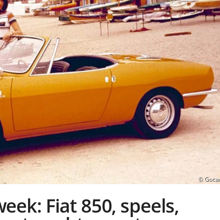
© Goca
eek: Fiat 850, speels,