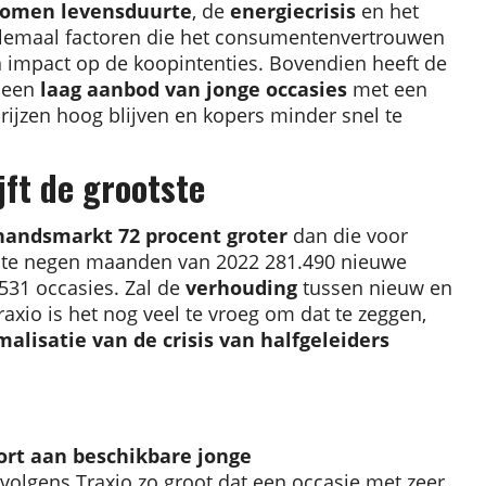
omen levensduurte
, de
energiecrisis
en het
lemaal factoren die het consumentenvertrouwen
n impact op de koopintenties. Bovendien heeft de
 een
laag aanbod van jonge occasies
met een
rijzen hoog blijven en kopers minder snel te
ft de grootste
andsmarkt 72 procent groter
dan die voor
rste negen maanden van 2022 281.490 nieuwe
531 occasies. Zal de
verhouding
tussen nieuw en
raxio is het nog veel te vroeg om dat te zeggen,
alisatie van de crisis van halfgeleiders
ort aan beschikbare jonge
s volgens Traxio zo groot dat een occasie met zeer