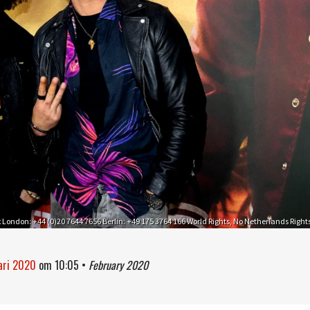
x London: +44 (0)20 7644 7656 Berlin: +49 175 3764 166 World Rights, No Netherlands Right
uari 2020
om
10:05
•
February 2020