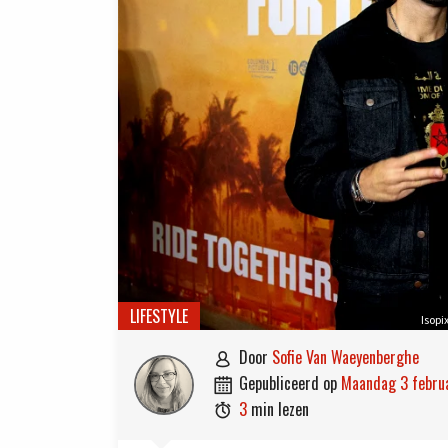
LIFESTYLE
Isopi
door
Sofie Van Waeyenberghe

gepubliceerd op
maandag 3 febr

3
min lezen
