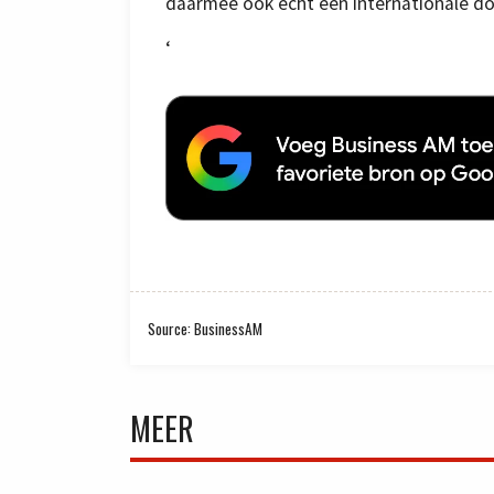
daarmee ook echt een internationale d
‘
Source: BusinessAM
MEER