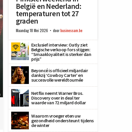
België en Nederland:
temperaturen tot 27
graden
Maandag 18 Mei 2026
door
businessam.be
Exclusief interview: Oatly ziet
Belgische verkoop fors stijgen:
“Smaakloyaliteit is sterker dan
prijs”
Beyoncé is officieel miljardair
dankzij ‘Cowboy Carter’ en
succesvolle wereldtournée
Netflix neemt Warner Bros.
s
Discovery over in deal ter
waarde van 72 miljard dollar
Waarom vroeger eten uw
gezondheid ondersteunt tijdens
de winter