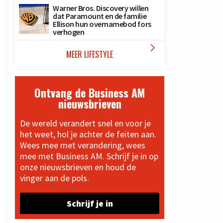
Warner Bros. Discovery willen
dat Paramount en de familie
Ellison hun overnamebod fors
verhogen

MEER LIFESTYLE
Ontvang de Business AM
nieuwsbrieven
De wereld verandert snel en voor je
het weet, hol je achter de feiten aan.
Wees mee met verandering, wees
mee met Business AM. Schrijf je in op
onze nieuwsbrieven en houd de
vinger aan de pols.
Schrijf je in