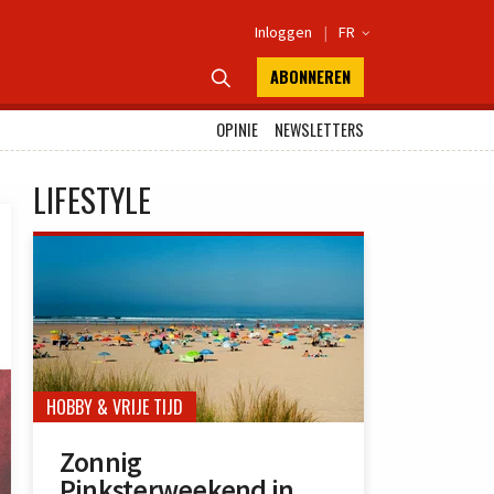
Inloggen
|
FR

ABONNEREN

OPINIE
NEWSLETTERS
LIFESTYLE
HOBBY & VRIJE TIJD
Zonnig
Pinksterweekend in