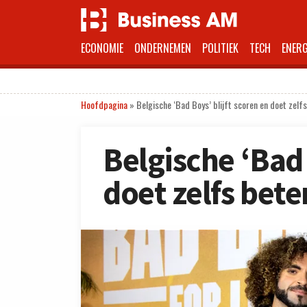
ECONOMIE
ONDERNEMEN
POLITIEK
TECH
ENERG
Hoofdpagina
»
Belgische ‘Bad Boys’ blijft scoren en doet zelfs
Belgische ‘Bad 
doet zelfs bete