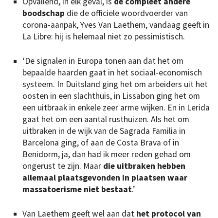
Opvallend, in elk geval, is
de compleet andere
boodschap
die de officiële woordvoerder van
corona-aanpak, Yves Van Laethem, vandaag geeft in
La Libre: hij is helemaal niet zo pessimistisch.
‘De signalen in Europa tonen aan dat het om
bepaalde haarden gaat in het sociaal-economisch
systeem. In Duitsland ging het om arbeiders uit het
oosten in een slachthuis, in Lissabon ging het om
een uitbraak in enkele zeer arme wijken. En in Lerida
gaat het om een aantal rusthuizen. Als het om
uitbraken in de wijk van de Sagrada Familia in
Barcelona ging, of aan de Costa Brava of in
Benidorm, ja, dan had ik meer reden gehad om
ongerust te zijn. Maar
die uitbraken hebben
allemaal plaatsgevonden in plaatsen waar
massatoerisme niet bestaat
.’
Van Laethem geeft wel aan dat
het protocol van