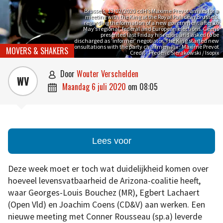
Brussels, 13/02/2020 cdH’s Maxime Prevot arrives for a
meeting with the King at the Royal Palace in Brussels,
regarding the formation of a new government after 26
May’s regional, federal and European elections. Geens
presented last Friday his report and asked to be
discharged as ‘informer’ negotiator. The King started new
consultations with the party chairmen. Pix : Maxime Prevot
MOVERS & SHAKERS
Credit : Frederic Sierakowski / Isopix
door
Wouter Verschelden

WV
maandag 6 juli 2020
om
08:05

Lees voor
Deze week moet er toch wat duidelijkheid komen over
hoeveel levensvatbaarheid de Arizona-coalitie heeft,
waar Georges-Louis Bouchez (MR), Egbert Lachaert
(Open Vld) en Joachim Coens (CD&V) aan werken. Een
nieuwe meeting met Conner Rousseau (sp.a) leverde