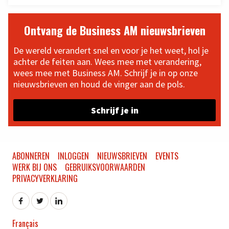
Ontvang de Business AM nieuwsbrieven
De wereld verandert snel en voor je het weet, hol je
achter de feiten aan. Wees mee met verandering,
wees mee met Business AM. Schrijf je in op onze
nieuwsbrieven en houd de vinger aan de pols.
Schrijf je in
ABONNEREN
INLOGGEN
NIEUWSBRIEVEN
EVENTS
WERK BIJ ONS
GEBRUIKSVOORWAARDEN
PRIVACYVERKLARING
Français