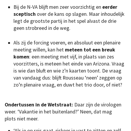
Bij de N-VA blijft men zeer voorzichtig en
eerder
sceptisch
over de kans op slagen. Maar inhoudelijk
legt de grootste partij in het spel alvast de drie
geen strobreed in de weg.
Als zij de forcing voeren, en absoluut een plenaire
meeting willen, kan het
meteen tot een breuk
komen
: een meeting met vijf, in plaats van zes
voorzitters, is meteen het einde van Arizona. Vraag
is wie dan bluft en wie z’n kaarten toont. De vraag
van vandaag dus: blijft Rousseau ‘neen’ zeggen op
zo’n plenaire vraag, en duwt het trio door, of niet?
Ondertussen in de Wetstraat:
Daar zijn de virologen
weer. ‘Vakantie in het buitenland?’ Neen, dat mag
plots niet meer.
‘Als je op reis gaat, riskeer je vast te zitten en zelf