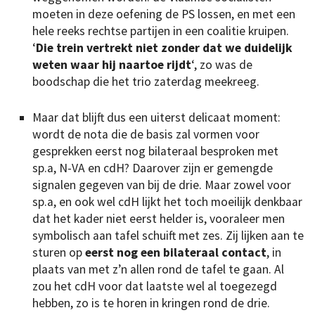
moeten in deze oefening de PS lossen, en met een
hele reeks rechtse partijen in een coalitie kruipen.
‘
Die trein vertrekt niet zonder dat we duidelijk
weten waar hij naartoe rijdt
‘, zo was de
boodschap die het trio zaterdag meekreeg.
Maar dat blijft dus een uiterst delicaat moment:
wordt de nota die de basis zal vormen voor
gesprekken eerst nog bilateraal besproken met
sp.a, N-VA en cdH? Daarover zijn er gemengde
signalen gegeven van bij de drie. Maar zowel voor
sp.a, en ook wel cdH lijkt het toch moeilijk denkbaar
dat het kader niet eerst helder is, vooraleer men
symbolisch aan tafel schuift met zes. Zij lijken aan te
sturen op
eerst nog een bilateraal contact
, in
plaats van met z’n allen rond de tafel te gaan. Al
zou het cdH voor dat laatste wel al toegezegd
hebben, zo is te horen in kringen rond de drie.