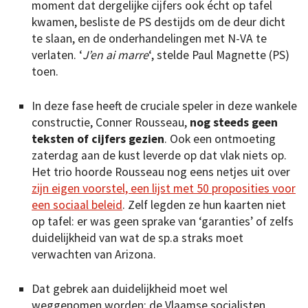
moment dat dergelijke cijfers ook écht op tafel
kwamen, besliste de PS destijds om de deur dicht
te slaan, en de onderhandelingen met N-VA te
verlaten. ‘
J’en ai marre
‘, stelde Paul Magnette (PS)
toen.
In deze fase heeft de cruciale speler in deze wankele
constructie, Conner Rousseau,
nog steeds geen
teksten of cijfers gezien
. Ook een ontmoeting
zaterdag aan de kust leverde op dat vlak niets op.
Het trio hoorde Rousseau nog eens netjes uit over
zijn eigen voorstel, een lijst met 50 proposities voor
een sociaal beleid
. Zelf legden ze hun kaarten niet
op tafel: er was geen sprake van ‘garanties’ of zelfs
duidelijkheid van wat de sp.a straks moet
verwachten van Arizona.
Dat gebrek aan duidelijkheid moet wel
weggenomen worden: de Vlaamse socialisten