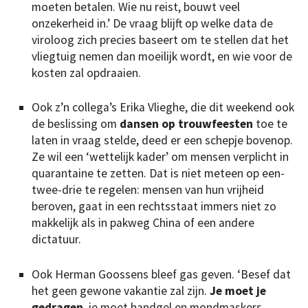
moeten betalen. Wie nu reist, bouwt veel
onzekerheid in.’ De vraag blijft op welke data de
viroloog zich precies baseert om te stellen dat het
vliegtuig nemen dan moeilijk wordt, en wie voor de
kosten zal opdraaien.
Ook z’n collega’s Erika Vlieghe, die dit weekend ook
de beslissing om
dansen op trouwfeesten
toe te
laten in vraag stelde, deed er een schepje bovenop.
Ze wil een ‘wettelijk kader’ om mensen verplicht in
quarantaine te zetten. Dat is niet meteen op een-
twee-drie te regelen: mensen van hun vrijheid
beroven, gaat in een rechtsstaat immers niet zo
makkelijk als in pakweg China of een andere
dictatuur.
Ook Herman Goossens bleef gas geven. ‘Besef dat
het geen gewone vakantie zal zijn.
Je moet je
gedragen
, je moet handgel en mondmaskers