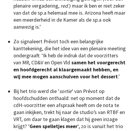
plenaire vergadering,
red
.) maar ik ben er niet zeker
van dat de sp.a helemaal mee is. Arizona heeft maar
een meerderheid in de Kamer als de sp.a ook
aanwezig is.’
Zo signaleert Prévot toch een belangrijke
kanttekening, die het idee van een plenaire meeting
ondergraaft: ‘Ik heb de indruk dat de voorzitters
van MR, CD&V en Open Vld
samen het voorgerecht
en hoofdgerecht al klaargemaakt hebben, en
wij mee mogen aanschuiven voor het dessert
.’
Bij het trio werd die ‘
sortie
‘ van Prévot op
hoofdschudden onthaald: net op moment dat de
cdH-voorzitter een afspraak heeft om de nota te
gaan inkijken, trekt hij naar de studio’s van RTBF en
VRT, om daar te gaan klagen dat hij geen inzage
krijgt? ‘
Geen spelletjes meer
‘, zo is vanuit het trio