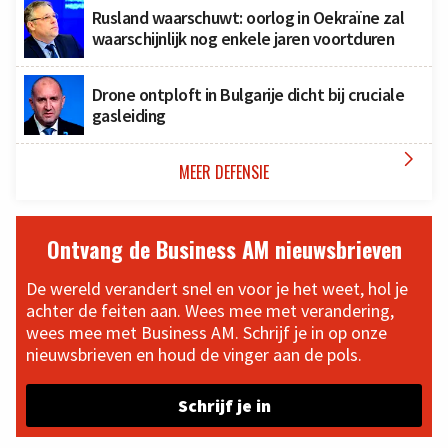
Rusland waarschuwt: oorlog in Oekraïne zal
waarschijnlijk nog enkele jaren voortduren
Drone ontploft in Bulgarije dicht bij cruciale
gasleiding

MEER DEFENSIE
Ontvang de Business AM nieuwsbrieven
De wereld verandert snel en voor je het weet, hol je
achter de feiten aan. Wees mee met verandering,
wees mee met Business AM. Schrijf je in op onze
nieuwsbrieven en houd de vinger aan de pols.
Schrijf je in