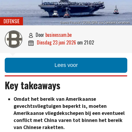
DEFENSIE
Denis Thaust / SOPA/SIPA via Content Curation
door
businessam.be

dinsdag 23 juni 2026
om
21:02

Lees voor
Key takeaways
Omdat het bereik van Amerikaanse
gevechtsvliegtuigen beperkt is, moeten
Amerikaanse vliegdekschepen bij een eventueel
conflict met China varen tot binnen het bereik
van Chinese raketten.