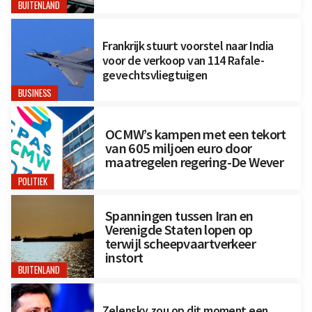
BUITENLAND
Frankrijk stuurt voorstel naar India
voor de verkoop van 114 Rafale-
gevechtsvliegtuigen
BUSINESS
OCMW’s kampen met een tekort
van 605 miljoen euro door
maatregelen regering-De Wever
POLITIEK
Spanningen tussen Iran en
Verenigde Staten lopen op
terwijl scheepvaartverkeer
instort
BUITENLAND
Zelensky zou op dit moment een