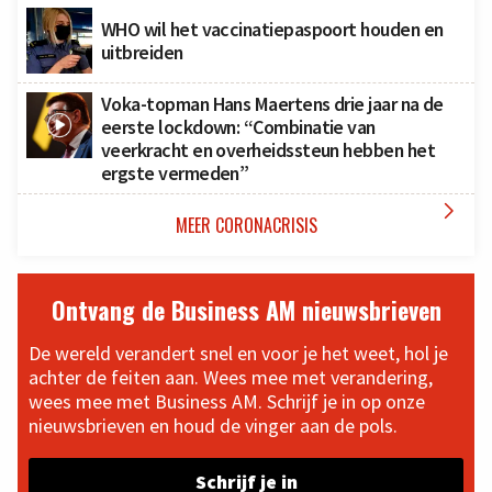
WHO wil het vaccinatiepaspoort houden en
uitbreiden
Voka-topman Hans Maertens drie jaar na de
eerste lockdown: “Combinatie van
veerkracht en overheidssteun hebben het
ergste vermeden”

MEER CORONACRISIS
Ontvang de Business AM nieuwsbrieven
De wereld verandert snel en voor je het weet, hol je
achter de feiten aan. Wees mee met verandering,
wees mee met Business AM. Schrijf je in op onze
nieuwsbrieven en houd de vinger aan de pols.
Schrijf je in