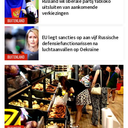
Rusland wil liberale partij Yabloko
uitsluiten van aankomende
verkiezingen
BUITENLAND
EU legt sancties op aan vijf Russische
defensiefunctionarissen na
luchtaanvallen op Oekraïne
BUITENLAND