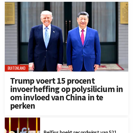
BUITENLAND
Trump voert 15 procent
invoerheffing op polysilicium in
om invloed van China in te
perken
Belfius boekt recordwinst van 521