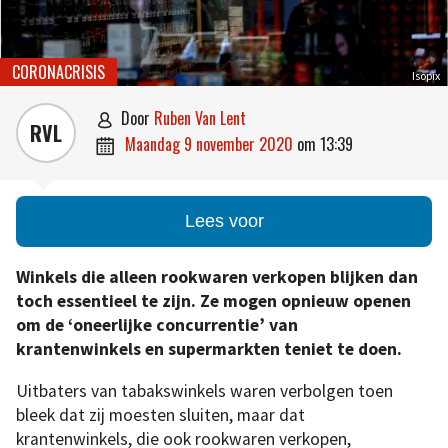
CORONACRISIS
Isopix
door
Ruben Van Lent

RVL
maandag 9 november 2020
om
13:39

Lees voor
Winkels die alleen rookwaren verkopen blijken dan
toch essentieel te zijn. Ze mogen opnieuw openen
om de ‘oneerlijke concurrentie’ van
krantenwinkels en supermarkten teniet te doen.
Uitbaters van tabakswinkels waren verbolgen toen
bleek dat zij moesten sluiten, maar dat
krantenwinkels, die ook rookwaren verkopen,