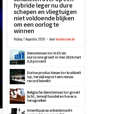
hybride leger nu dure
schepen en vliegtuigen
niet voldoende blijken
om een oorlog te
winnen
Vrijdag 7 Augustus 2026
door
businessam.be
Dienstensector in EU en
eurozone groeit in mei 2026 met
0,8 procent
Duitse productiesector krabbelt
op, terwijl export een nieuw
record bereikt
Belgische dienstensector groeit
licht, terwijl handel en horeca
terugvallen
a
Amerikaanse arbeidsmarkt