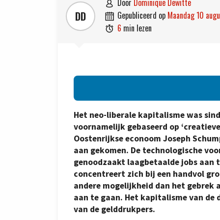
door
Dominique Dewitte

DD
gepubliceerd op
maandag 10 aug

6
min lezen

Het neo-liberale kapitalisme was sind
voornamelijk gebaseerd op ‘creatieve
Oostenrijkse econoom Joseph Schumpe
aan gekomen. De technologische voor
genoodzaakt laagbetaalde jobs aan t
concentreert zich bij een handvol gr
andere mogelijkheid dan het gebrek 
aan te gaan. Het kapitalisme van de 
van de gelddrukpers.