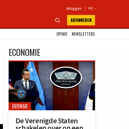
Inloggen
|
FR

ABONNEREN

OPINIE
NEWSLETTERS
ECONOMIE
DEFENSIE
De Verenigde Staten
schakelen over op een