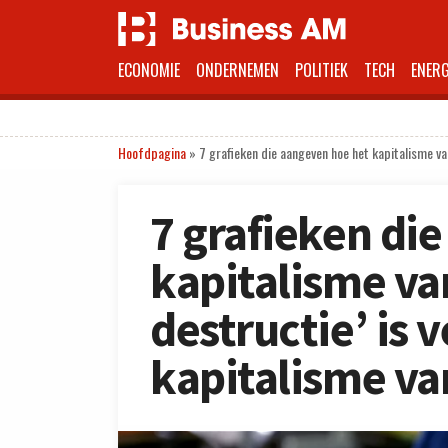
ECONOMIE
ONDERNEMEN
POLITIEK
TECH
ENERG
Hoofdpagina
»
7 grafieken die aangeven hoe het kapitalisme va
7 grafieken di
kapitalisme va
destructie’ is 
kapitalisme va