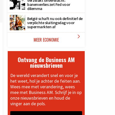
verzwakt onverwacht:
banenverlies zet Fed voor
dilemma
België schaft nu ook definitief de
verplichte sluitingsdag voor
supermarkten af

MEER ECONOMIE
Ontvang de Business AM
nieuwsbrieven
De wereld verandert snel en voor je
het weet, hol je achter de feiten aan.
Wees mee met verandering, wees
mee met Business AM. Schrijf je in op
onze nieuwsbrieven en houd de
vinger aan de pols.