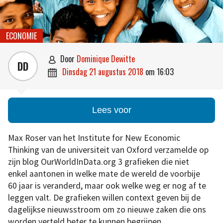
ECONOMIE
door
Dominique Dewitte

DD
dinsdag 21 augustus 2018
om
16:03

Lees voor
Max Roser van het Institute for New Economic
Thinking van de universiteit van Oxford verzamelde op
zijn blog OurWorldInData.org 3 grafieken die niet
enkel aantonen in welke mate de wereld de voorbije
60 jaar is veranderd, maar ook welke weg er nog af te
leggen valt. De grafieken willen context geven bij de
dagelijkse nieuwsstroom om zo nieuwe zaken die ons
worden verteld beter te kunnen begrijpen.