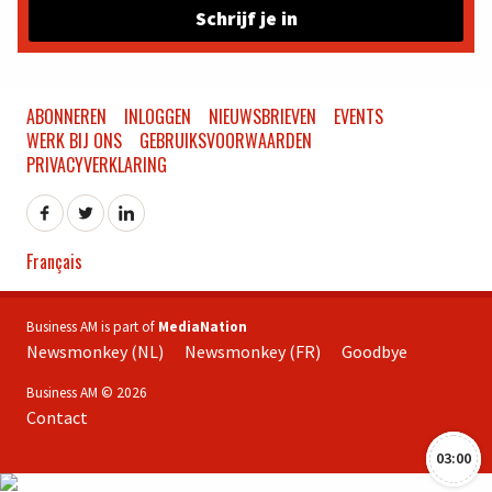
Schrijf je in
ABONNEREN
INLOGGEN
NIEUWSBRIEVEN
EVENTS
WERK BIJ ONS
GEBRUIKSVOORWAARDEN
PRIVACYVERKLARING
Français
Business AM is part of
MediaNation
Newsmonkey (NL)
Newsmonkey (FR)
Goodbye
Business AM © 2026
Contact
03:00