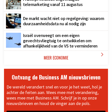
telemarketing vanaf 11 augustus
De markt wacht niet op regelgeving: waarom
duurzaamheidsdata nu al nodig zijn
Israël overweegt om een eigen
gevechtsvliegtuig te ontwikkelen om
afhankelijkheid van de VS te verminderen

MEER ECONOMIE
Ontvang de Business AM nieuwsbrieven
De wereld verandert snel en voor je het weet, hol je
achter de feiten aan. Wees mee met verandering,
wees mee met Business AM. Schrijf je in op onze
nieuwsbrieven en houd de vinger aan de pols.