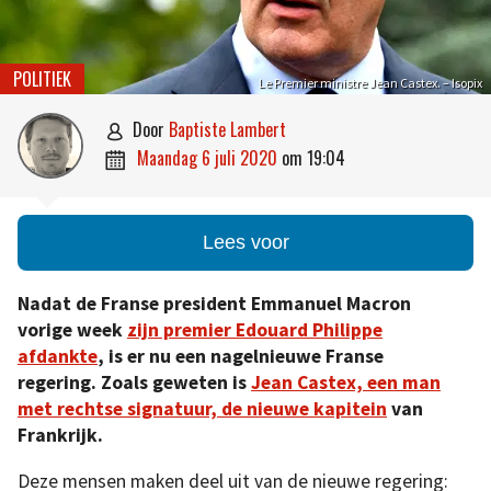
POLITIEK
Le Premier ministre Jean Castex. – Isopix
door
Baptiste Lambert

maandag 6 juli 2020
om
19:04

Lees voor
Nadat de Franse president Emmanuel Macron
vorige week
zijn premier Edouard Philippe
afdankte
, is er nu een nagelnieuwe Franse
regering. Zoals geweten is
Jean Castex, een man
met rechtse signatuur, de nieuwe kapitein
van
Frankrijk.
Deze mensen maken deel uit van de nieuwe regering: