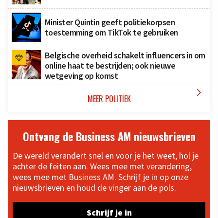
Minister Quintin geeft politiekorpsen
toestemming om TikTok te gebruiken
Belgische overheid schakelt influencers in om
online haat te bestrijden; ook nieuwe
wetgeving op komst

MEER POLITIEK
Ontvang de Business AM nieuwsbrieven
De wereld verandert snel en voor je het weet, hol je
achter de feiten aan. Wees mee met verandering,
wees mee met Business AM. Schrijf je in op onze
nieuwsbrieven en houd de vinger aan de pols.
Schrijf je in