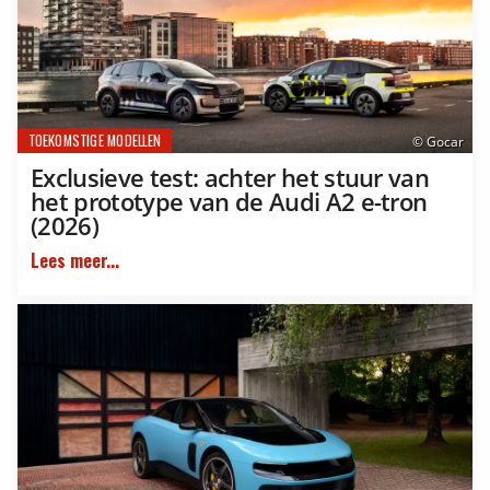
TOEKOMSTIGE MODELLEN
© Gocar
Exclusieve test: achter het stuur van
het prototype van de Audi A2 e-tron
(2026)
Lees meer...