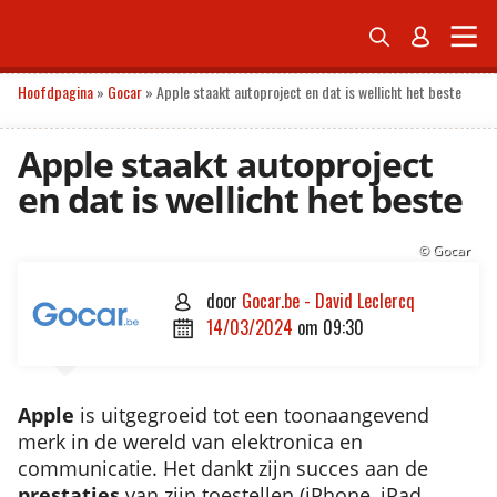


ONDERNEMEN
ECONOMIE
POLITIEK
TECH
PERSONAL FINANCE
Hoofdpagina
»
Gocar
»
Apple staakt autoproject en dat is wellicht het beste
Apple staakt autoproject
en dat is wellicht het beste
© Gocar
door
Gocar.be - David Leclercq

14/03/2024
om
09:30

Apple
is uitgegroeid tot een toonaangevend
merk in de wereld van elektronica en
communicatie. Het dankt zijn succes aan de
prestaties
van zijn toestellen (iPhone, iPad,