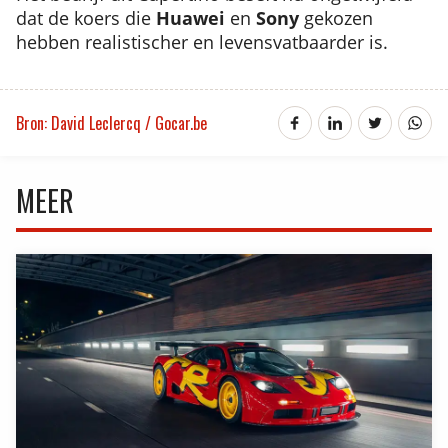
dat de koers die
Huawei
en
Sony
gekozen
hebben realistischer en levensvatbaarder is.
Bron: David Leclercq / Gocar.be
MEER