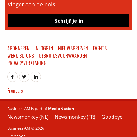
vinger aan de pols.
Schrijf je in
ABONNEREN
INLOGGEN
NIEUWSBRIEVEN
EVENTS
WERK BIJ ONS
GEBRUIKSVOORWAARDEN
PRIVACYVERKLARING
Français
Business AM is part of
MediaNation
Newsmonkey (NL)
Newsmonkey (FR)
Goodbye
Business AM © 2026
Contact