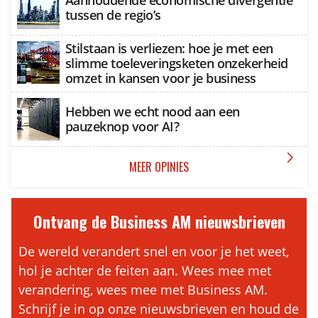
tussen de regio’s
Stilstaan is verliezen: hoe je met een
slimme toeleveringsketen onzekerheid
omzet in kansen voor je business
Hebben we echt nood aan een
pauzeknop voor AI?

MEER OPINIES
Ontvang de Business AM nieuwsbrieven
De wereld verandert snel en voor je het weet,
hol je achter de feiten aan. Wees mee met
verandering, wees mee met Business AM.
Schrijf je in op onze nieuwsbrieven en houd de