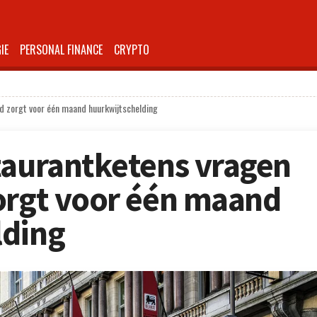
IE
PERSONAL FINANCE
CRYPTO
id zorgt voor één maand huurkwijtschelding
taurantketens vragen
orgt voor één maand
lding