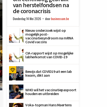
van herstelfondsen na
de coronacrisis
Donderdag 14 Mei 2026
door
businessam.be
Nieuw onderzoek wijst op
mogelijk post-
vaccinatiesyndroom na mRNA
Covid vaccins
CIA-rapport wijst op mogelijke
labherkomst van COVID-19
Bewijs dat COVID19 uit een lab
kwam, dikt aan
x
WHO wil het vaccinatiepaspoort
houden en uitbreiden
Voka-topman Hans Maertens