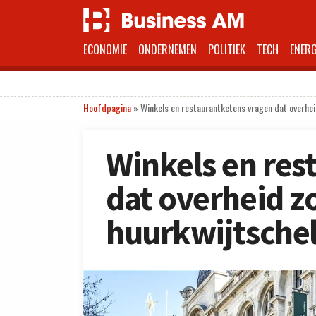
ECONOMIE
ONDERNEMEN
POLITIEK
TECH
ENERG
Hoofdpagina
»
Winkels en restaurantketens vragen dat overhe
Winkels en res
dat overheid z
huurkwijtsche