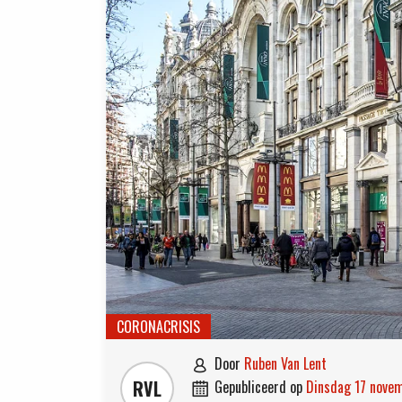
CORONACRISIS
door
Ruben Van Lent

RVL
gepubliceerd op
dinsdag 17 nov
