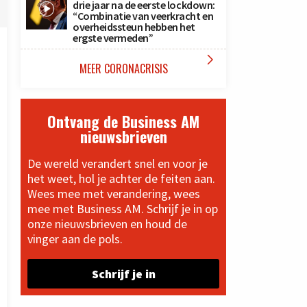
drie jaar na de eerste lockdown:
“Combinatie van veerkracht en
overheidssteun hebben het
ergste vermeden”

MEER CORONACRISIS
Ontvang de Business AM
nieuwsbrieven
De wereld verandert snel en voor je
het weet, hol je achter de feiten aan.
Wees mee met verandering, wees
mee met Business AM. Schrijf je in op
onze nieuwsbrieven en houd de
vinger aan de pols.
Schrijf je in