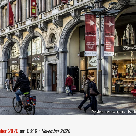
De Meir in Antwerpen. – Isopi
ember 2020
om
08:16
•
November 2020