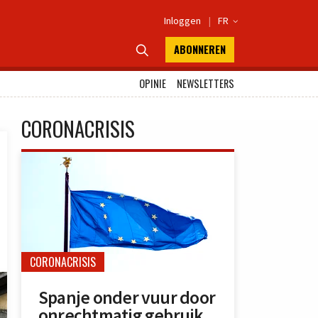
Inloggen
|
FR

ABONNEREN

OPINIE
NEWSLETTERS
CORONACRISIS
CORONACRISIS
Spanje onder vuur door
onrechtmatig gebruik