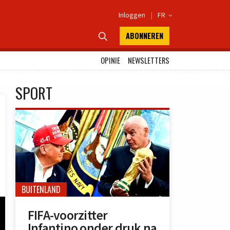
Inloggen
|
FR

ABONNEREN

OPINIE
NEWSLETTERS
SPORT
BUITENLAND
FIFA-voorzitter
Infantino onder druk na