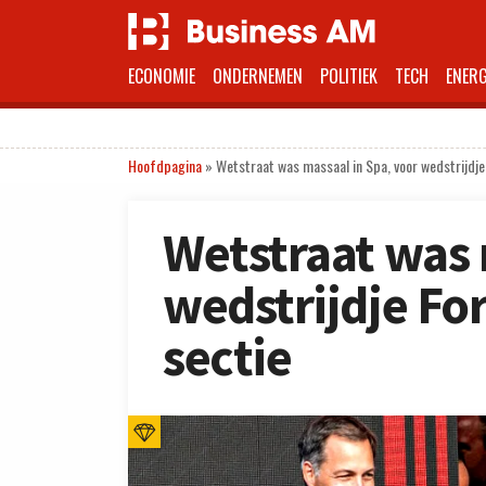
ECONOMIE
ONDERNEMEN
POLITIEK
TECH
ENERG
Hoofdpagina
»
Wetstraat was massaal in Spa, voor wedstrijdje 
Wetstraat was 
wedstrijdje For
sectie