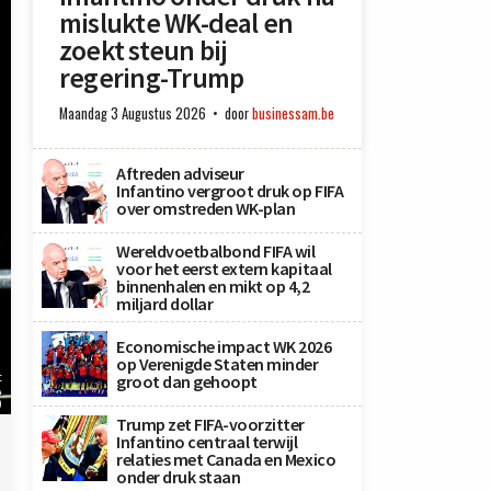
mislukte WK-deal en
zoekt steun bij
regering-Trump
Maandag 3 Augustus 2026
door
businessam.be
Aftreden adviseur
Infantino vergroot druk op FIFA
over omstreden WK-plan
Wereldvoetbalbond FIFA wil
voor het eerst extern kapitaal
binnenhalen en mikt op 4,2
miljard dollar
Economische impact WK 2026
op Verenigde Staten minder
t
groot dan gehoopt
A
)
Trump zet FIFA-voorzitter
Infantino centraal terwijl
relaties met Canada en Mexico
onder druk staan