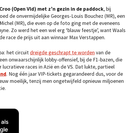
Croo (Open Vld) met z’n gezin in de paddock
, bij
oed de onvermijdelijke Georges-Louis Bouchez (MR), een
Michel (MR), die even op de foto ging met de eveneens
yne. Zo werd het een wel erg ‘blauw feestje’, want Waals
 de race de prijs uit aan winnaar Max Verstappen.
a: het circuit
dreigde geschrapt te worden
van de
n onwaarschijnlijk lobby-offensief, bij de F1-bazen, die
lucratieve races in Azië en de VS. Dat lukte, partieel
and
. Nog één jaar VIP-tickets gegarandeerd dus, voor de
ieuw moeilijk, tenzij men ongetwijfeld opnieuw miljoenen
tie.