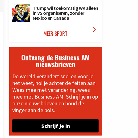
Trump wil toekomstig WK alleen
in VS organiseren, zonder
Mexico en Canada

MEER SPORT
Ontvang de Business AM
nieuwsbrieven
De wereld verandert snel en voor je
het weet, hol je achter de feiten aan.
Wees mee met verandering, wees
mee met Business AM. Schrijf je in op
onze nieuwsbrieven en houd de
vinger aan de pols.
Schrijf je in