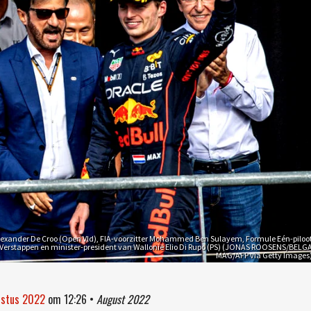
 Alexander De Croo (Open Vld), FIA-voorzitter Mohammed Ben Sulayem, Formule Eén-piloo
Verstappen en minister-president van Wallonië Elio Di Rupo (PS) (JONAS ROOSENS/BELG
MAG/AFP via Getty Images
ustus 2022
om
12:26
•
August 2022