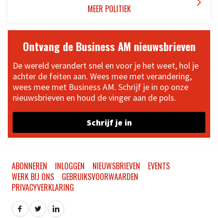

MEER POLITIEK
Ontvang de Business AM nieuwsbrieven
De wereld verandert snel en voor je het weet, hol je
achter de feiten aan. Wees mee met verandering,
wees mee met Business AM. Schrijf je in op onze
nieuwsbrieven en houd de vinger aan de pols.
Schrijf je in
ABONNEREN
INLOGGEN
NIEUWSBRIEVEN
EVENTS
WERK BIJ ONS
GEBRUIKSVOORWAARDEN
PRIVACYVERKLARING