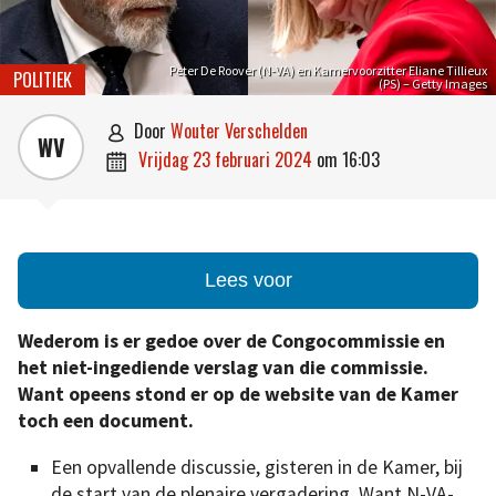
Peter De Roover (N-VA) en Kamervoorzitter Eliane Tillieux
POLITIEK
(PS) – Getty Images
door
Wouter Verschelden

WV
vrijdag 23 februari 2024
om
16:03

Lees voor
Wederom is er gedoe over de Congocommissie en
het niet-ingediende verslag van die commissie.
Want opeens stond er op de website van de Kamer
toch een document.
Een opvallende discussie, gisteren in de Kamer, bij
de start van de plenaire vergadering. Want N-VA-