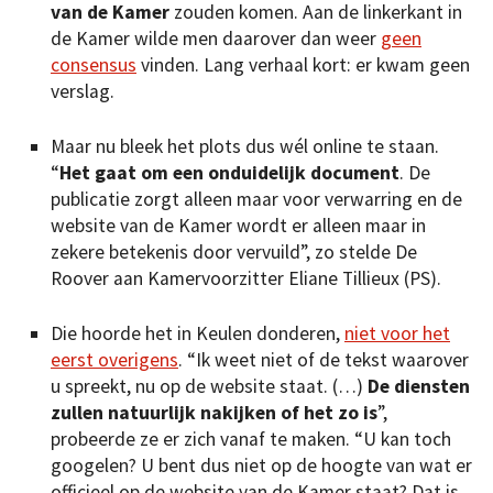
van de Kamer
zouden komen. Aan de linkerkant in
de Kamer wilde men daarover dan weer
geen
consensus
vinden. Lang verhaal kort: er kwam geen
verslag.
Maar nu bleek het plots dus wél online te staan.
“
Het gaat om een onduidelijk document
. De
publicatie zorgt alleen maar voor verwarring en de
website van de Kamer wordt er alleen maar in
zekere betekenis door vervuild”, zo stelde De
Roover aan Kamervoorzitter Eliane Tillieux (PS).
Die hoorde het in Keulen donderen,
niet voor het
eerst overigens
. “Ik weet niet of de tekst waarover
u spreekt, nu op de website staat. (…)
De diensten
zullen natuurlijk nakijken of het zo is
”,
probeerde ze er zich vanaf te maken. “U kan toch
googelen? U bent dus niet op de hoogte van wat er
officieel op de website van de Kamer staat? Dat is