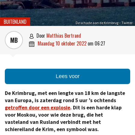
BUITENLAND
De schade aan de Krimbrug – Twitter
door
Matthias Bertrand

MB
maandag 10 oktober 2022
om
06:27

Lees voor
De Krimbrug, met een lengte van 18 km de langste
van Europa, is zaterdag rond 5 uur ’s ochtends
getroffen door een explosie
. Dit is een harde klap
voor Moskou, voor wie deze brug, die het
vasteland van Rusland verbindt met het
schiereiland de Krim, een symbool was.