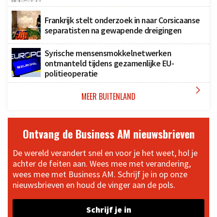
Frankrijk stelt onderzoek in naar Corsicaanse
separatisten na gewapende dreigingen
Syrische mensensmokkelnetwerken
ontmanteld tijdens gezamenlijke EU-
politieoperatie

MEER BUITENLAND
Ontvang de Business AM nieuwsbrieven
De wereld verandert snel en voor je het weet, hol je
achter de feiten aan. Wees mee met verandering,
wees mee met Business AM. Schrijf je in op onze
nieuwsbrieven en houd de vinger aan de pols.
Schrijf je in