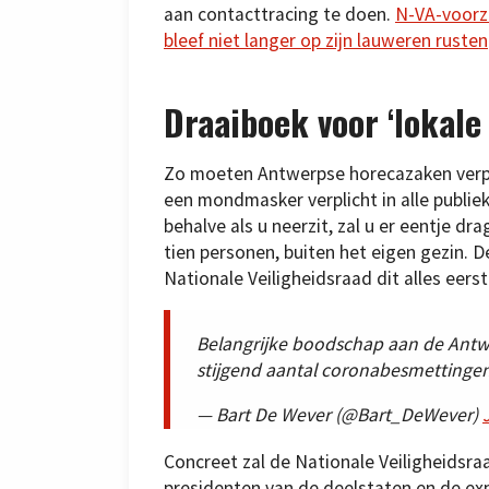
aan contacttracing te doen.
N-VA-voorz
bleef niet langer op zijn lauweren rusten
Draaiboek voor ‘lokale 
Zo moeten Antwerpse horecazaken verpli
een mondmasker verplicht in alle publie
behalve als u neerzit, zal u er eentje dr
tien personen, buiten het eigen gezin.
Nationale Veiligheidsraad dit alles eers
Belangrijke boodschap aan de Antw
stijgend aantal coronabesmettingen
— Bart De Wever (@Bart_DeWever)
Concreet zal de Nationale Veiligheidsraa
presidenten van de deelstaten en de ex