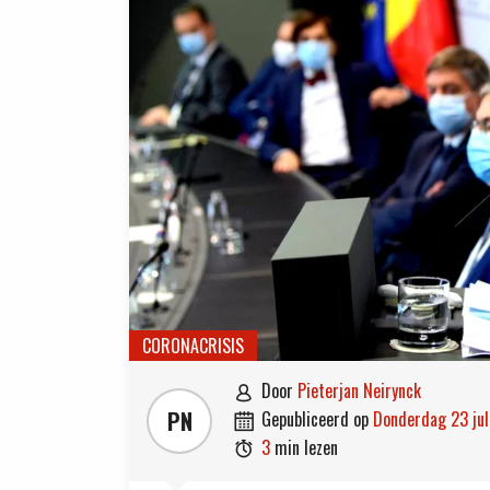
CORONACRISIS
door
Pieterjan Neirynck

PN
gepubliceerd op
donderdag 23 ju

3
min lezen
