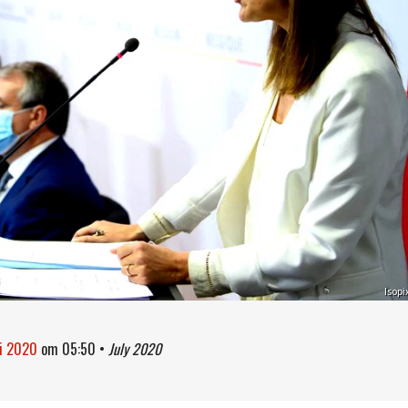
Isopi
li 2020
om
05:50
•
July 2020