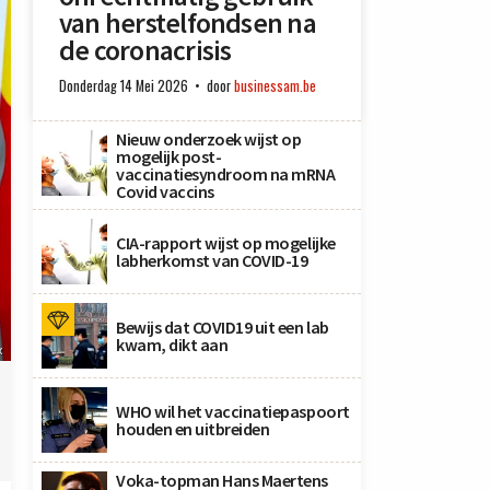
van herstelfondsen na
de coronacrisis
Donderdag 14 Mei 2026
door
businessam.be
Nieuw onderzoek wijst op
mogelijk post-
vaccinatiesyndroom na mRNA
Covid vaccins
CIA-rapport wijst op mogelijke
labherkomst van COVID-19
Bewijs dat COVID19 uit een lab
kwam, dikt aan
x
WHO wil het vaccinatiepaspoort
houden en uitbreiden
Voka-topman Hans Maertens