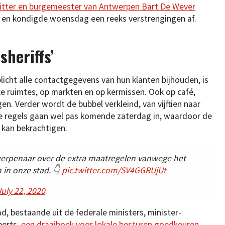
itter en burgemeester van Antwerpen Bart De Wever
en kondigde woensdag een reeks verstrengingen af.
sheriffs’
cht alle contactgegevens van hun klanten bijhouden, is
ke ruimtes, op markten en op kermissen. Ook op café,
agen. Verder wordt de bubbel verkleind, van vijftien naar
 De regels gaan wel pas komende zaterdag in, waardoor de
t kan bekrachtigen.
erpenaar over de extra maatregelen vanwege het
 in onze stad. 👇
pic.twitter.com/SV4GGRUjUt
July 22, 2020
d, bestaande uit de federale ministers, minister-
perts,
een draaiboek voor lokale besturen goedkeuren
.