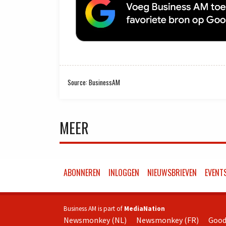
Source: BusinessAM
MEER
ABONNEREN
INLOGGEN
NIEUWSBRIEVEN
EVENT
Business AM is part of
MediaNation
Newsmonkey (NL)
Newsmonkey (FR)
Good