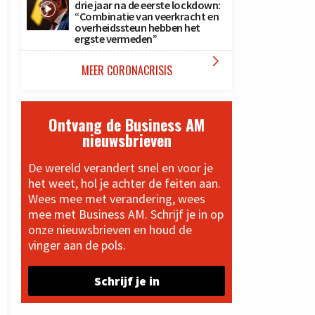
drie jaar na de eerste lockdown:
“Combinatie van veerkracht en
overheidssteun hebben het
ergste vermeden”

MEER CORONACRISIS
Ontvang de Business AM
nieuwsbrieven
De wereld verandert snel en voor je
het weet, hol je achter de feiten aan.
Wees mee met verandering, wees
mee met Business AM. Schrijf je in op
onze nieuwsbrieven en houd de
vinger aan de pols.
Schrijf je in