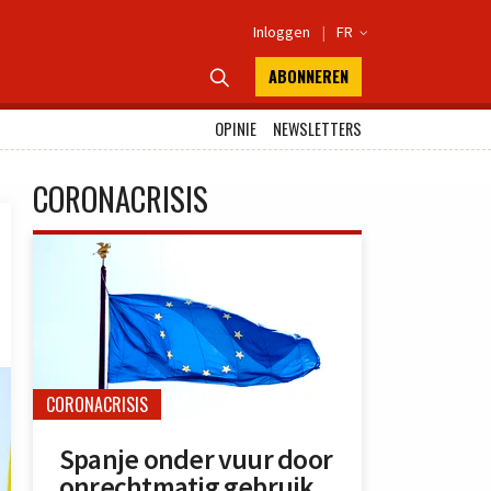
Inloggen
|
FR

ABONNEREN

OPINIE
NEWSLETTERS
CORONACRISIS
CORONACRISIS
Spanje onder vuur door
onrechtmatig gebruik