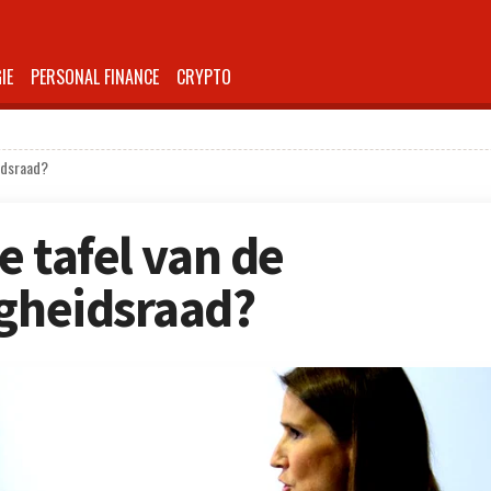
IE
PERSONAL FINANCE
CRYPTO
eidsraad?
e tafel van de
igheidsraad?