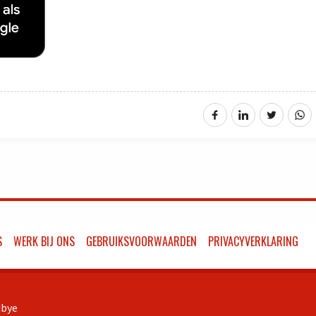
S
WERK BIJ ONS
GEBRUIKSVOORWAARDEN
PRIVACYVERKLARING
bye