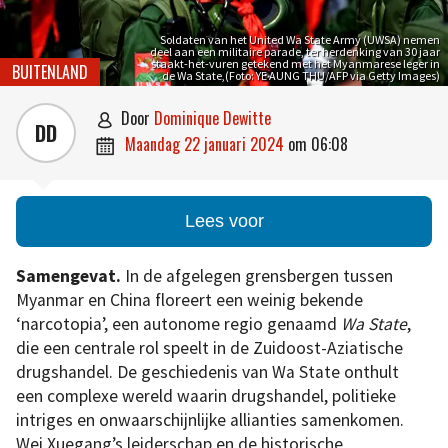
Soldaten van het United Wa State Army (UWSA) nemen
deel aan een militaire parade, ter herdenking van 30 jaar
staakt-het-vuren getekend met het Myanmarese leger in
BUITENLAND
de Wa State,(Foto: YE AUNG THU/AFP via Getty Images)
door
Dominique Dewitte

DD
maandag 22 januari 2024
om
06:08

Lees voor
Samengevat.
In de afgelegen grensbergen tussen
Myanmar en China floreert een weinig bekende
‘narcotopia’, een autonome regio genaamd
Wa State
,
die een centrale rol speelt in de Zuidoost-Aziatische
drugshandel. De geschiedenis van Wa State onthult
een complexe wereld waarin drugshandel, politieke
intriges en onwaarschijnlijke allianties samenkomen.
Wei Xuegang’s leiderschap en de historische