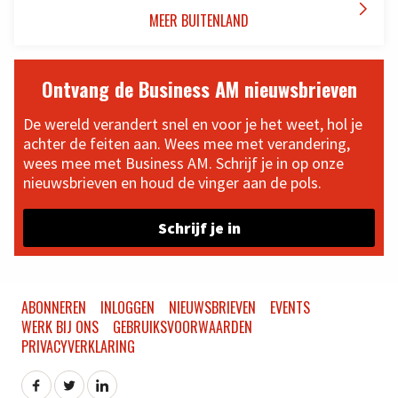

MEER BUITENLAND
Ontvang de Business AM nieuwsbrieven
De wereld verandert snel en voor je het weet, hol je
achter de feiten aan. Wees mee met verandering,
wees mee met Business AM. Schrijf je in op onze
nieuwsbrieven en houd de vinger aan de pols.
Schrijf je in
ABONNEREN
INLOGGEN
NIEUWSBRIEVEN
EVENTS
WERK BIJ ONS
GEBRUIKSVOORWAARDEN
PRIVACYVERKLARING