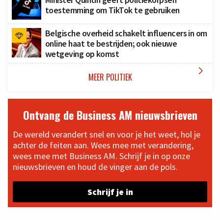
toestemming om TikTok te gebruiken
Belgische overheid schakelt influencers in om
online haat te bestrijden; ook nieuwe
wetgeving op komst

MEER POLITIEK
Ontvang de Business AM nieuwsbrieven
De wereld verandert snel en voor je het weet, hol je
achter de feiten aan. Wees mee met verandering,
wees mee met Business AM. Schrijf je in op onze
nieuwsbrieven en houd de vinger aan de pols.
Schrijf je in