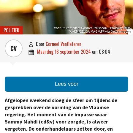
Vooruit-voorzitter Conner Rousseau – Photo by DIRK
POLITIEK
WAEM/BELGA MAG/AFP via Getty Images
door
Corneel Vanfleteren

CV
maandag 16 september 2024
om
08:04

Lees voor
Afgelopen weekend sloeg de sfeer om tijdens de
gesprekken over de vorming van de Vlaamse
regering. Het moment van de impasse waar
Sammy Mahdi (cd&v) voor zorgde, is alweer
vergeten. De onderhandelaars zetten door, en