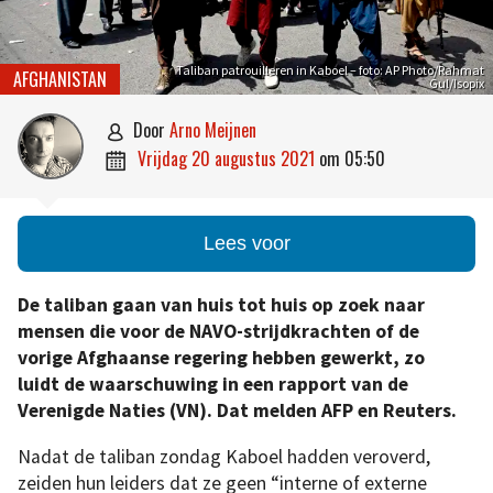
Taliban patrouilleren in Kaboel – foto: AP Photo/Rahmat
AFGHANISTAN
Gul/Isopix
door
Arno Meijnen

vrijdag 20 augustus 2021
om
05:50

Lees voor
De taliban gaan van huis tot huis op zoek naar
mensen die voor de NAVO-strijdkrachten of de
vorige Afghaanse regering hebben gewerkt, zo
luidt de waarschuwing in een rapport van de
Verenigde Naties (VN). Dat melden AFP en Reuters.
Nadat de taliban zondag Kaboel hadden veroverd,
zeiden hun leiders dat ze geen “interne of externe