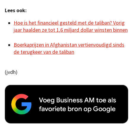
Lees ook:
Hoe is het financieel gesteld met de taliban? Vorig
jaar haalden ze tot 1,6 miljard dollar winsten binnen
Boerkaprijzen in Afghanistan vertienvoudigd sinds
de terugkeer van de taliban
(jvdh)