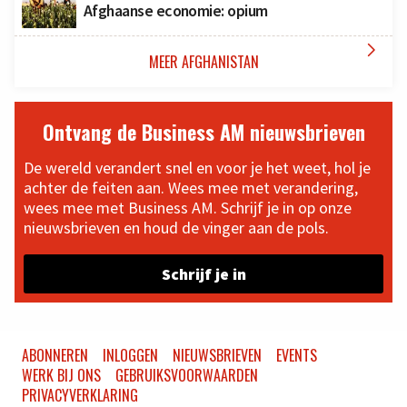
Afghaanse economie: opium

MEER AFGHANISTAN
Ontvang de Business AM nieuwsbrieven
De wereld verandert snel en voor je het weet, hol je
achter de feiten aan. Wees mee met verandering,
wees mee met Business AM. Schrijf je in op onze
nieuwsbrieven en houd de vinger aan de pols.
Schrijf je in
ABONNEREN
INLOGGEN
NIEUWSBRIEVEN
EVENTS
WERK BIJ ONS
GEBRUIKSVOORWAARDEN
PRIVACYVERKLARING