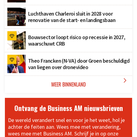
Luchthaven Charleroi sluit in 2028 voor
renovatie van de start- en landingsbaan
Bouwsector loopt risico op recessie in 2027,
waarschuwt CRB
Theo Francken (N-VA) door Groen beschuldigd
van liegen over dronevideo

MEER BINNENLAND
Ontvang de Business AM nieuwsbrieven
De wereld verandert snel en voor je het weet, hol je
achter de feiten aan. Wees mee met verandering,
wees mee met Business AM. Schrijf je in op onze