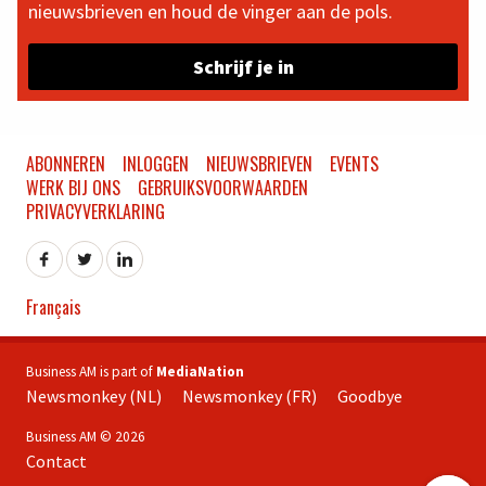
nieuwsbrieven en houd de vinger aan de pols.
Schrijf je in
ABONNEREN
INLOGGEN
NIEUWSBRIEVEN
EVENTS
WERK BIJ ONS
GEBRUIKSVOORWAARDEN
PRIVACYVERKLARING
Français
Business AM is part of
MediaNation
Newsmonkey (NL)
Newsmonkey (FR)
Goodbye
Business AM © 2026
Contact