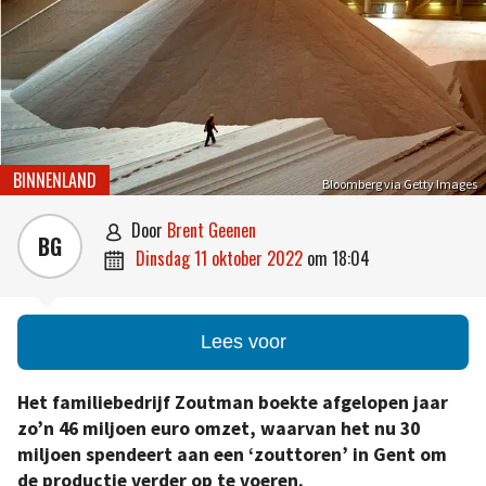
BINNENLAND
Bloomberg via Getty Images
door
Brent Geenen

BG
dinsdag 11 oktober 2022
om
18:04

Lees voor
Het familiebedrijf Zoutman boekte afgelopen jaar
zo’n 46 miljoen euro omzet, waarvan het nu 30
miljoen spendeert aan een ‘zouttoren’ in Gent om
de productie verder op te voeren.