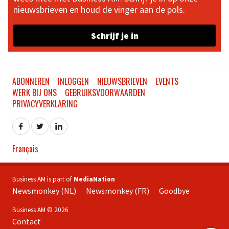
nieuwsbrieven en houd de vinger aan de pols.
Schrijf je in
ABONNEREN
INLOGGEN
NIEUWSBRIEVEN
EVENTS
WERK BIJ ONS
GEBRUIKSVOORWAARDEN
PRIVACYVERKLARING
Français
Business AM is part of
MediaNation
Newsmonkey (NL)
Newsmonkey (FR)
Goodbye
Business AM © 2026
Contact