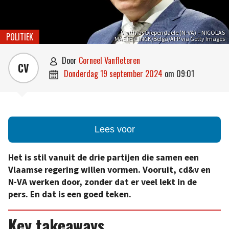
Matthias Diependaele (N-VA) – NICOLAS
POLITIEK
MAETERLINCK/Belga/AFP via Getty Images
door
Corneel Vanfleteren

CV
donderdag 19 september 2024
om
09:01

Lees voor
Het is stil vanuit de drie partijen die samen een
Vlaamse regering willen vormen. Vooruit, cd&v en
N-VA werken door, zonder dat er veel lekt in de
pers. En dat is een goed teken.
Key takeaways