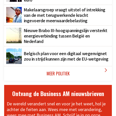
Makelaarsgroep vraagt uitstel of intrekking
van de met terugwerkende kracht
ingevoerde meerwaardebelasting
Nieuwe Brabo III-hoogspanningslijn versterkt
energieverbinding tussen België en
Nederland
Belgisch plan voor een digitaal wegenvignet
zou in strijd kunnen zijn met de EU-wetgeving

MEER POLITIEK
Ontvang de Business AM nieuwsbrieven
De wereld verandert snel en voor je het weet, hol je
achter de feiten aan. Wees mee met verandering,
wees mee met Business AM. Schrijf je in op onze