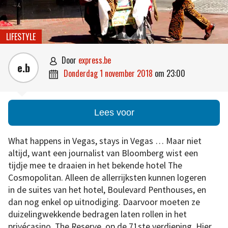
LIFESTYLE
door
express.be

e.b
donderdag 1 november 2018
om
23:00

Lees voor
What happens in Vegas, stays in Vegas … Maar niet
altijd, want een journalist van Bloomberg wist een
tijdje mee te draaien in het bekende hotel The
Cosmopolitan. Alleen de allerrijksten kunnen logeren
in de suites van het hotel, Boulevard Penthouses, en
dan nog enkel op uitnodiging. Daarvoor moeten ze
duizelingwekkende bedragen laten rollen in het
privécasino, The Reserve, op de 71ste verdieping. Hier