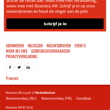
achter de feiten aan. Wees mee met verandering,
wees mee met Business AM. Schrijf je in op onze
nieuwsbrieven en houd de vinger aan de pols.
Schrijf je in
ABONNEREN
INLOGGEN
NIEUWSBRIEVEN
EVENTS
WERK BIJ ONS
GEBRUIKSVOORWAARDEN
PRIVACYVERKLARING
Français
Business AM is part of
MediaNation
Newsmonkey (NL)
Newsmonkey (FR)
Goodbye
Business AM © 2026