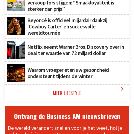
verkoop fors stijgen: “Smaakloyaliteit is
sterker dan prijs”
Beyoncé is officieel miljardair dankzij
‘Cowboy Carter’ en succesvolle
wereldtournée
Netflix neemt Warner Bros. Discovery over in
deal ter waarde van 72 miljard dollar
Waarom vroeger eten uw gezondheid
ondersteunt tijdens de winter

MEER LIFESTYLE
Ontvang de Business AM nieuwsbrieven
De wereld verandert snel en voor je het weet, hol je