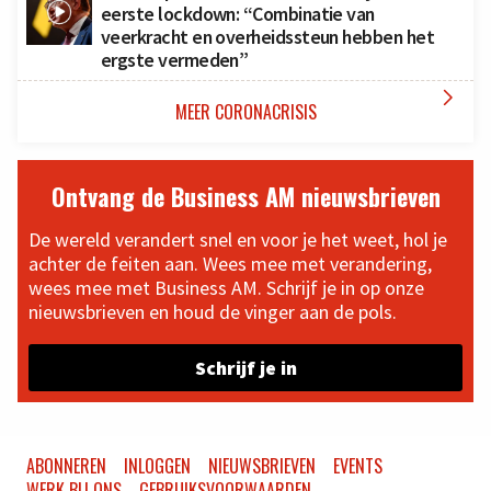
eerste lockdown: “Combinatie van
veerkracht en overheidssteun hebben het
ergste vermeden”

MEER CORONACRISIS
Ontvang de Business AM nieuwsbrieven
De wereld verandert snel en voor je het weet, hol je
achter de feiten aan. Wees mee met verandering,
wees mee met Business AM. Schrijf je in op onze
nieuwsbrieven en houd de vinger aan de pols.
Schrijf je in
ABONNEREN
INLOGGEN
NIEUWSBRIEVEN
EVENTS
WERK BIJ ONS
GEBRUIKSVOORWAARDEN