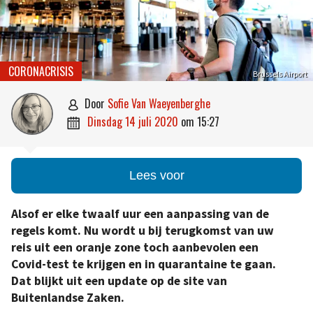
CORONACRISIS
Brussels Airport
door
Sofie Van Waeyenberghe

dinsdag 14 juli 2020
om
15:27

Lees voor
Alsof er elke twaalf uur een aanpassing van de
regels komt. Nu wordt u bij terugkomst van uw
reis uit een oranje zone toch aanbevolen een
Covid-test te krijgen en in quarantaine te gaan.
Dat blijkt uit een update op de site van
Buitenlandse Zaken.