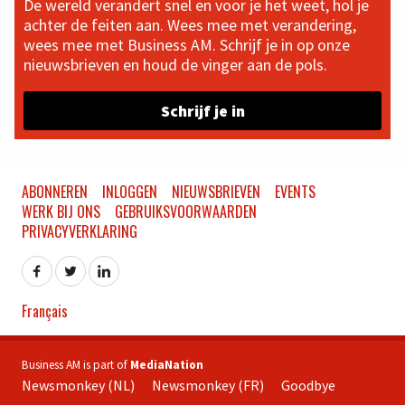
De wereld verandert snel en voor je het weet, hol je
achter de feiten aan. Wees mee met verandering,
wees mee met Business AM. Schrijf je in op onze
nieuwsbrieven en houd de vinger aan de pols.
Schrijf je in
ABONNEREN
INLOGGEN
NIEUWSBRIEVEN
EVENTS
WERK BIJ ONS
GEBRUIKSVOORWAARDEN
PRIVACYVERKLARING
Français
Business AM is part of
MediaNation
Newsmonkey (NL)
Newsmonkey (FR)
Goodbye