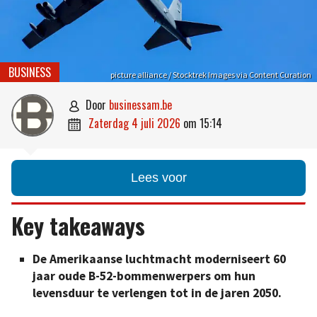
BUSINESS
picture alliance / Stocktrek Images via Content Curation
door
businessam.be

zaterdag 4 juli 2026
om
15:14

Lees voor
Key takeaways
De Amerikaanse luchtmacht moderniseert 60
jaar oude B-52-bommenwerpers om hun
levensduur te verlengen tot in de jaren 2050.