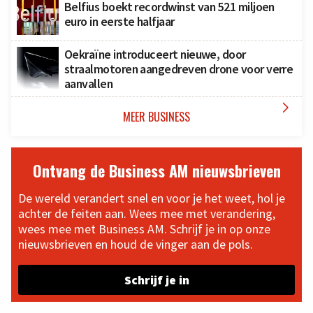
Belfius boekt recordwinst van 521 miljoen
euro in eerste halfjaar
Oekraïne introduceert nieuwe, door
straalmotoren aangedreven drone voor verre
aanvallen

MEER BUSINESS
Ontvang de Business AM nieuwsbrieven
De wereld verandert snel en voor je het weet, hol je
achter de feiten aan. Wees mee met verandering,
wees mee met Business AM. Schrijf je in op onze
nieuwsbrieven en houd de vinger aan de pols.
Schrijf je in