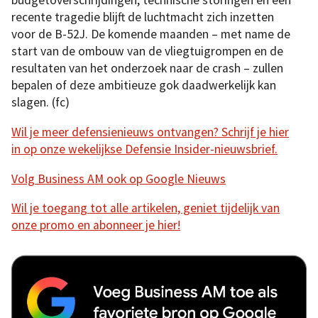
budgetoverschrijdingen, technische storingen en een
recente tragedie blijft de luchtmacht zich inzetten
voor de B-52J. De komende maanden – met name de
start van de ombouw van de vliegtuigrompen en de
resultaten van het onderzoek naar de crash – zullen
bepalen of deze ambitieuze gok daadwerkelijk kan
slagen. (fc)
Wil je meer defensienieuws ontvangen? Schrijf je hier
in op onze wekelijkse Defensie Insider-nieuwsbrief.
Volg Business AM ook op Google Nieuws
Wil je toegang tot alle artikelen, geniet tijdelijk van
onze promo en abonneer je hier!